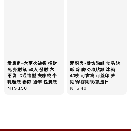
愛廚房~六兩夾鏈袋 招財
愛廚房~烘焙貼紙 食品貼
兔 招財鼠 50入 發財 六
紙 冷藏/冷凍貼紙 冰箱
兩袋 卡通造型 夾鍊袋 牛
40枚 可書寫 可蓋印 效
軋糖袋 春節 過年 包裝袋
期/保存期限/製造日
Regular
NT$ 150
Regular
NT$ 40
price
price