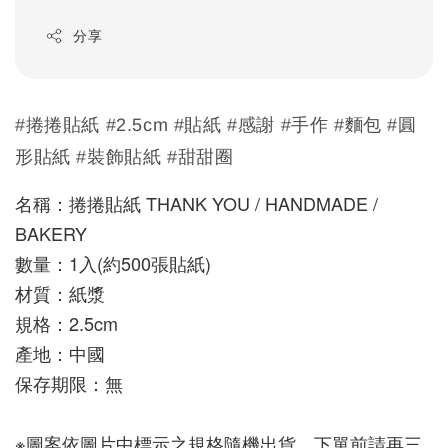
分享
#捲捲貼紙 #2.5cm #貼紙 #感謝 #手作 #麵包 #圓
形貼紙 #裝飾貼紙 #甜甜圈
名稱：捲捲貼紙 THANK YOU / HANDMADE / 
BAKERY
數量：1入(約500張貼紙)
材質：紙漿
規格：2.5cm
產地：中國
保存期限：無
※圖案依圖片中標示之規格隨機出貨，下單前請再三