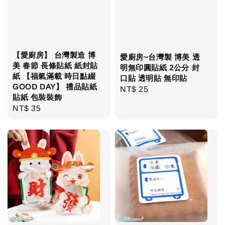
【愛廚房】 台灣製造 博
愛廚房~台灣製 博美 透
美 春節 長條貼紙 紙封貼
明無印圓貼紙 2公分 封
紙 【福氣滿載 時日點綴
口貼 透明貼 無印貼
GOOD DAY】 禮品貼紙
Regular
NT$ 25
貼紙 包裝裝飾
price
Regular
NT$ 35
price