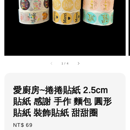
1
/
4
愛廚房~捲捲貼紙 2.5cm
貼紙 感謝 手作 麵包 圓形
貼紙 裝飾貼紙 甜甜圈
Regular
NT$ 69