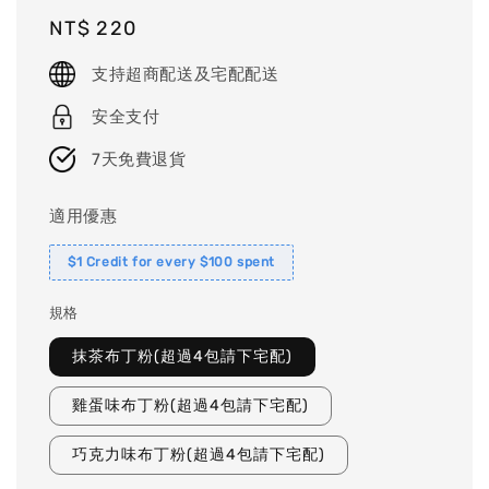
Regular
NT$ 220
price
支持超商配送及宅配配送
安全支付
7天免費退貨
適用優惠
$1 Credit for every $100 spent
規格
抹茶布丁粉(超過4包請下宅配)
雞蛋味布丁粉(超過4包請下宅配)
巧克力味布丁粉(超過4包請下宅配)