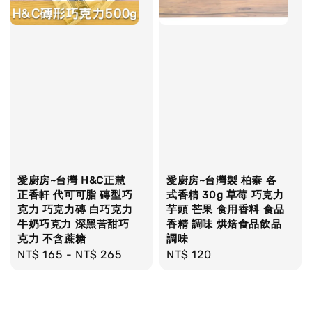
愛廚房~台灣 H&C正慧
愛廚房~台灣製 柏泰 各
正香軒 代可可脂 磚型巧
式香精 30g 草莓 巧克力
克力 巧克力磚 白巧克力
芋頭 芒果 食用香料 食品
牛奶巧克力 深黑苦甜巧
香精 調味 烘焙食品飲品
克力 不含蔗糖
調味
Regular
NT$ 165
-
NT$ 265
Regular
NT$ 120
price
price