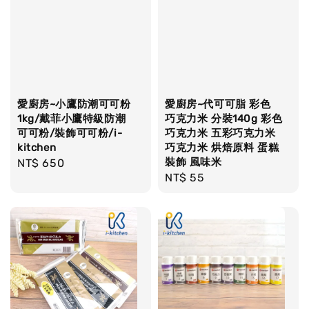
愛廚房~小鷹防潮可可粉
愛廚房~代可可脂 彩色
1kg/戴菲小鷹特級防潮
巧克力米 分裝140g 彩色
可可粉/裝飾可可粉/i-
巧克力米 五彩巧克力米
kitchen
巧克力米 烘焙原料 蛋糕
裝飾 風味米
Regular
NT$ 650
Regular
NT$ 55
price
price