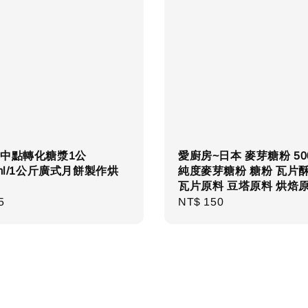
~中點轉化糖漿1公
愛廚房~日本 麥芽糖粉 50
0ml/1公斤廣式月餅製作烘
純度麥芽糖粉 糖粉 瓦片
瓦片原料 豆塔原料 烘焙
r
5
Regular
NT$ 150
price