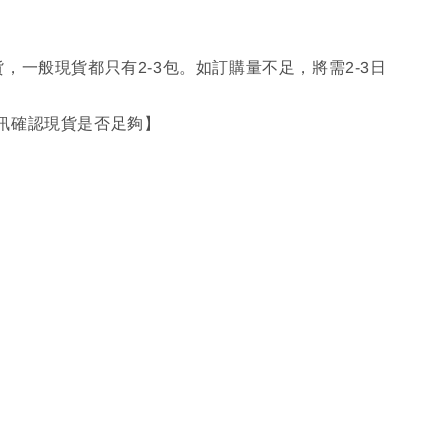
，一般現貨都只有2-3包。如訂購量不足，將需2-3日
。
訊確認現貨是否足夠】