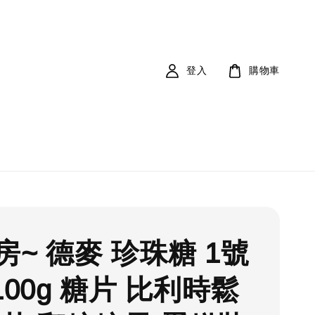
登入
購物車
房~ 德麥 珍珠糖 1號
100g 糖片 比利時鬆