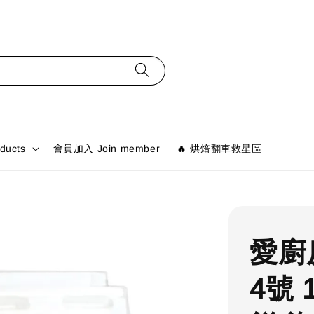
ducts
會員加入 Join member
🔥 烘焙翻車救星區
愛廚
4號 