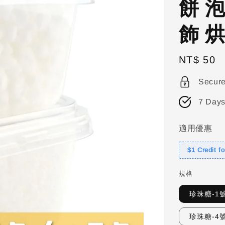
餅 
飾 
Regular
NT$ 50
price
Secur
7 Days
適用優惠
$1 Credit f
規格
珍珠糖-1號
珍珠糖-4號