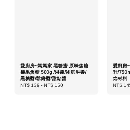
愛廚房~媽媽家 黑糖蜜 原味焦糖
愛廚房
榛果焦糖 500g /淋醬/冰淇淋醬/
升/75
黑糖醬/鬆餅醬/甜點醬
焙材料
Regular
NT$ 139
-
NT$ 150
Regula
NT$ 14
price
price