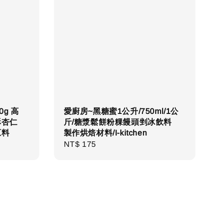
0g 高
愛廚房~黑糖蜜1公升/750ml/1公
酥杏仁
斤/糖漿鬆餅粉粿饅頭剉冰飲料
原料
製作烘焙材料/I-kitchen
Regular
NT$ 175
price