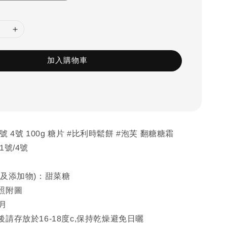
加入購物車
1號 4號 100g 糖片 #比利時鬆餅 #泡芙 翻糖糖霜
1號/4號
物及添加物)：甜菜糖
照附圖
月
請存放於16-18度c,保持乾燥避免日曬