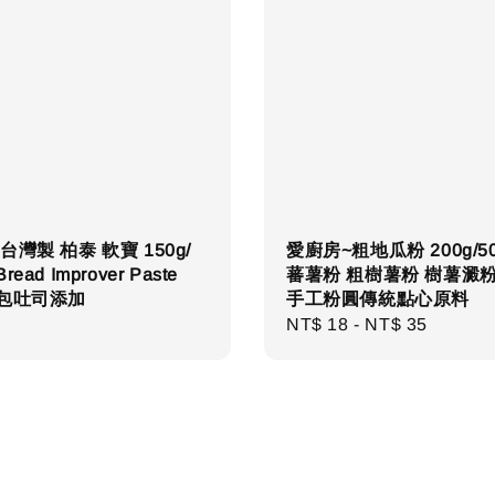
台灣製 柏泰 軟寶 150g/
愛廚房~粗地瓜粉 200g/50
ead Improver Paste
蕃薯粉 粗樹薯粉 樹薯澱粉
麵包吐司添加
手工粉圓傳統點心原料
r
Regular
NT$ 18
-
NT$ 35
price