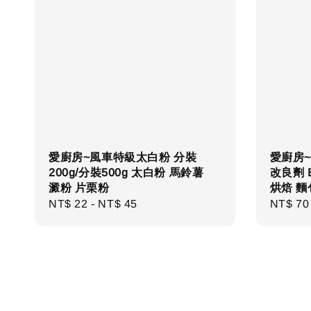
愛廚房~風車特級太白粉 分裝
愛廚房~
200g/分裝500g 太白粉 馬鈴薯
改良劑 Br
澱粉 片栗粉
烘焙 
Regular
NT$ 22
-
NT$ 45
Regula
NT$ 70
price
price