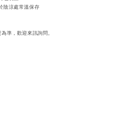
於陰涼處常溫保存
貨為準，歡迎來訊詢問。