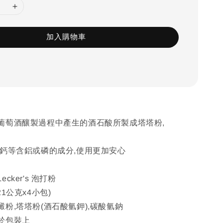
加入購物車
葡萄酒釀製過程中產生的酒石酸所製成塔塔粉,
酸鈣等含鋁或磷的成分,使用更加安心
cker's 泡打粉
1公克x4小包)
粉,塔塔粉(酒石酸氫鉀),碳酸氫鈉
於包裝上