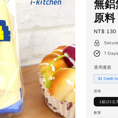
無鋁
原料
Regular
NT$ 130
price
Secur
7 Days
適用優惠
$1 Credit f
規格
1組(21公
數量