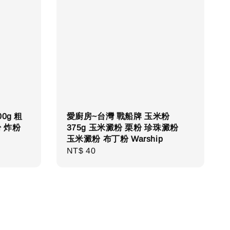
0g 粗
愛廚房~台灣 戰船牌 玉米粉
 炸粉
375g 玉米澱粉 栗粉 珍珠澱粉
玉米澱粉 布丁粉 Warship
Regular
NT$ 40
price