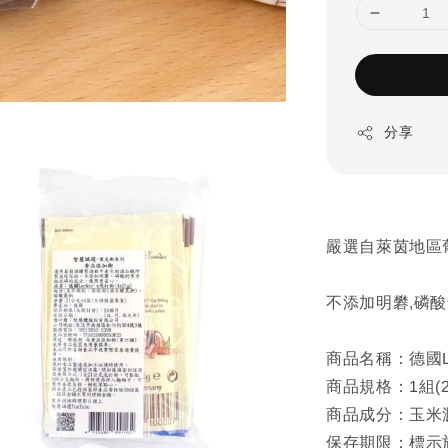
分享
嚴選自萊茵地區
不添加明礬,磷
商品名稱：德國Le
商品規格：1組(2
商品成分：玉米澱
保存期限：標示