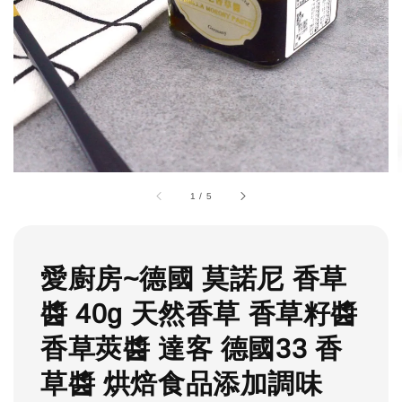
1
/
5
愛廚房~德國 莫諾尼 香草
醬 40g 天然香草 香草籽醬
香草莢醬 達客 德國33 香
草醬 烘焙食品添加調味