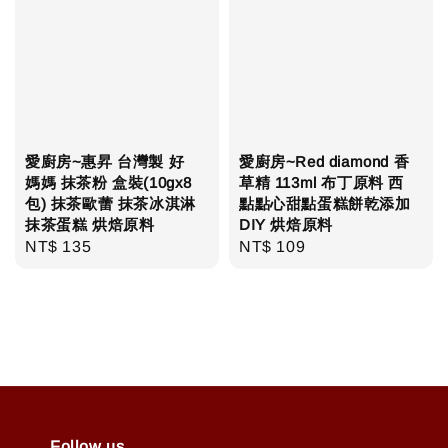
愛廚房~惠昇 台灣製 好
愛廚房~Red diamond 香
媽媽 抹茶粉 盒裝(10gx8
草精 113ml 布丁原料 西
包) 抹茶歐蕾 抹茶冰淇淋
點點心甜點蛋糕餅乾添加
抹茶蛋糕 烘焙原料
DIY 烘焙原料
Regular
NT$ 135
Regular
NT$ 109
price
price
Follow us