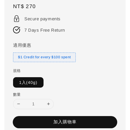
Regular
NT$ 270
price
Secure payments
7 Days Free Return
適用優惠
$1 Credit for every $100 spent
規格
1入(40g)
數量
加入購物車