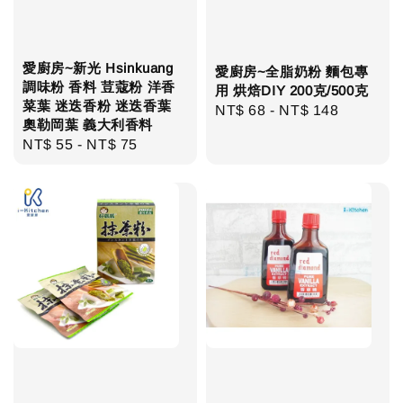
愛廚房~新光 Hsinkuang
愛廚房~全脂奶粉 麵包專
調味粉 香料 荳蔻粉 洋香
用 烘焙DIY 200克/500克
菜葉 迷迭香粉 迷迭香葉
Regular
NT$ 68
-
NT$ 148
奧勒岡葉 義大利香料
price
Regular
NT$ 55
-
NT$ 75
price