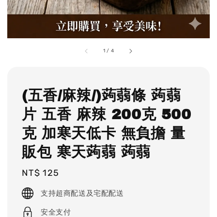
1
/
4
(五香/麻辣/)蒟蒻條 蒟蒻
片 五香 麻辣 200克 500
克 加寒天低卡 無負擔 量
販包 寒天蒟蒻 蒟蒻
Regular
NT$ 125
price
支持超商配送及宅配配送
安全支付