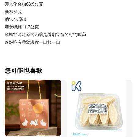
碳水化合物63.9公克
糖27公克
鈉1010毫克
膳食纖維11.7公克
🎀增加飽足感的蒟蒻是看劇零食的好物哦👍
🎀好吃有嚼勁讓你一口接一口
您可能也喜歡