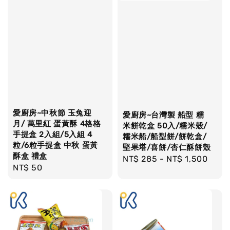
愛廚房~中秋節 玉兔迎
愛廚房~台灣製 船型 糯
月/ 萬里紅 蛋黃酥 4格格
米餅乾盒 50入/糯米殼/
手提盒 2入組/5入組 4
糯米船/船型餅/餅乾盒/
粒/6粒手提盒 中秋 蛋黃
堅果塔/喜餅/杏仁酥餅殼
酥盒 禮盒
Regular
NT$ 285
-
NT$ 1,500
Regular
NT$ 50
price
price