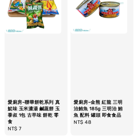
愛廚房~聯華餅乾系列 真
愛廚房~金熊 紅龍 三明
魷味 玉米濃湯 鹹蔬餅 玉
治鮪魚 185g 三明治 鮪
黍叔 1包 古早味 餅乾 零
魚 配料 罐頭 即食食品
食
Regular
NT$ 48
Regular
NT$ 7
price
price