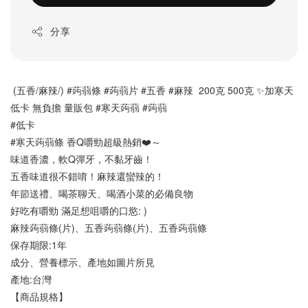
分享
 (五香/麻辣/) #蒟蒻條 #蒟蒻片 #五香 #麻辣  200克 500克 ✨加寒天
低卡 無負擔 量販包 #寒天蒟蒻 #蒟蒻
#低卡
#寒天蒟蒻條 香Q嚼勁超級熱銷❤️～
味道香濃，軟Q彈牙，不黏牙齒！ 
五香味道很不錯唷！麻辣還蠻辣的！
年節送禮、喝茶聊天、喝酒小菜的必備良物
好吃有嚼勁 滿足想咀嚼的口慾: )
麻辣蒟蒻條(片)、五香蒟蒻條(片)、五香蒟蒻條 
保存期限:1年
成分、營養標示、產地如圖片所見
產地:台灣
【商品規格】