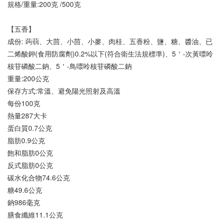
規格/重量:200克 /500克
【五香】
成份: 蒟蒻、大茴、小茴、小麥、肉桂、五香粉、鹽、糖、醬油、已
二烯酸鉀(食用防腐劑)0.2%以下(符合衛生法規標準)、5＇-次黃嘌呤
核苷磷酸二鈉、5＇-鳥嘌呤核苷磷酸二鈉
重量:200公克
保存方式:常溫、避免陽光照射及高溫
每份100克
熱量287大卡
蛋白質0.7公克
脂肪0.9公克
飽和脂肪0公克
反式脂肪0公克
碳水化合物74.6公克
糖49.6公克
鈉986毫克
膳食纖維11.1公克