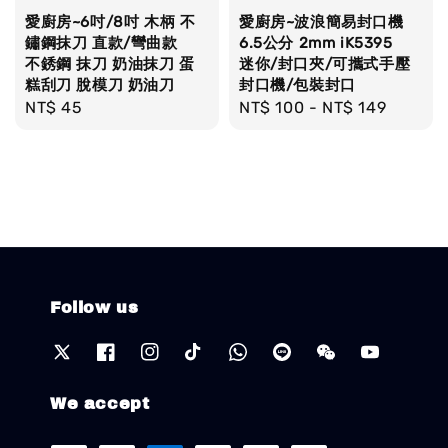
愛廚房~6吋/8吋 木柄 不
愛廚房~波浪簡易封口機
鏽鋼抹刀 直款/彎曲款
6.5公分 2mm iK5395
不銹鋼 抹刀 奶油抹刀 蛋
迷你/封口夾/可攜式手壓
糕刮刀 脫模刀 奶油刀
封口機/包裝封口
Regular
NT$ 45
Regular
NT$ 100
-
NT$ 149
price
price
Follow us
We accept