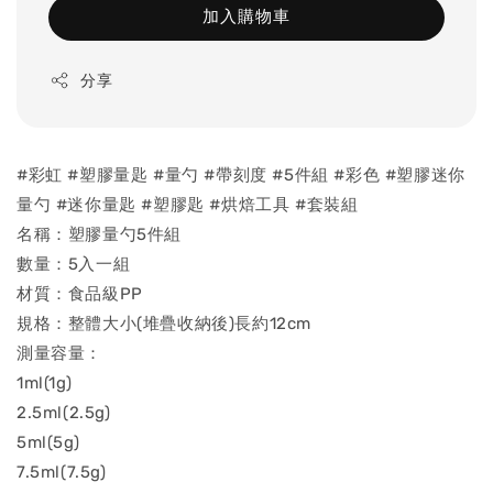
加入購物車
分享
#彩虹 #塑膠量匙 #量勺 #帶刻度 #5件組 #彩色 #塑膠迷你
量勺 #迷你量匙 #塑膠匙 #烘焙工具 #套裝組
名稱：塑膠量勺5件組
數量：5入一組
材質：食品級PP
規格：整體大小(堆疊收納後)長約12cm
測量容量：
1ml(1g)
2.5ml(2.5g)
5ml(5g)
7.5ml(7.5g)