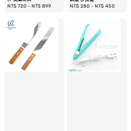
Regular
NT$ 720
-
NT$ 899
Regular
NT$ 280
-
NT$ 450
price
price