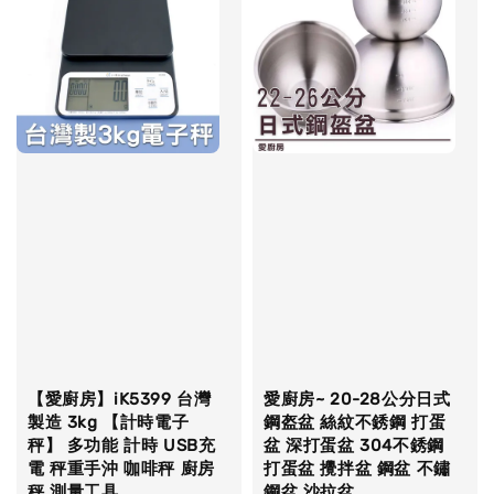
【愛廚房】iK5399 台灣
愛廚房~ 20-28公分日式
製造 3kg 【計時電子
鋼盔盆 絲紋不銹鋼 打蛋
秤】 多功能 計時 USB充
盆 深打蛋盆 304不銹鋼
電 秤重手沖 咖啡秤 廚房
打蛋盆 攪拌盆 鋼盆 不鏽
秤 測量工具
鋼盆 沙拉盆