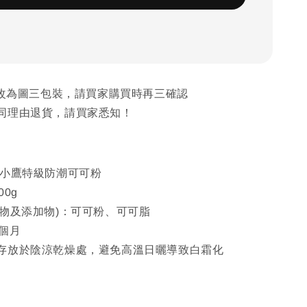
已更改為圖三包裝，請買家購買時再三確認
同理由退貨，請買家悉知！
菲小鷹特級防潮可可粉
0g
容物及添加物)：可可粉、可可脂
個月
存放於陰涼乾燥處，避免高溫日曬導致白霜化