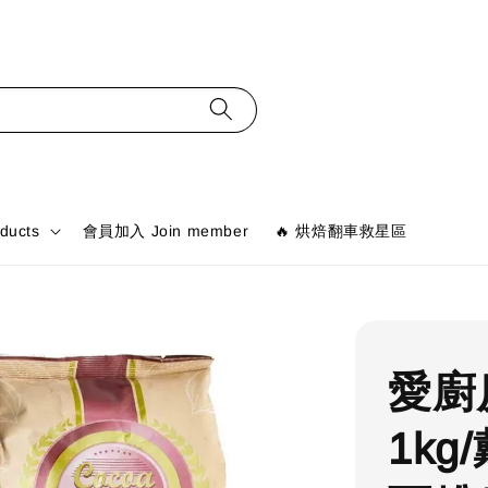
ducts
會員加入 Join member
🔥 烘焙翻車救星區
愛廚
1k