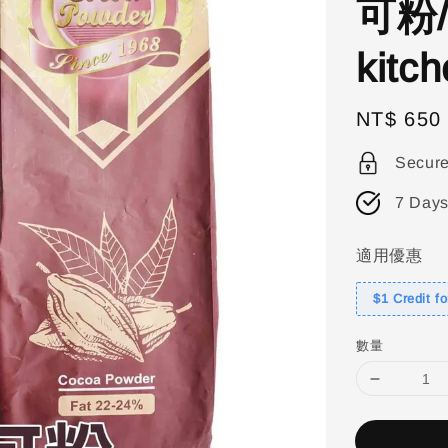
可粉/
kitc
Regular
NT$ 650
price
Secur
7 Days
適用優惠
$1 Credit f
數量