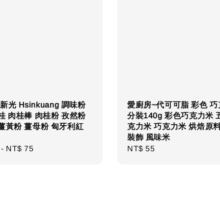
光 Hsinkuang 調味粉
愛廚房~代可可脂 彩色 
桂 肉桂棒 肉桂粉 孜然粉
分裝140g 彩色巧克力米
薑黃粉 薑母粉 匈牙利紅
克力米 巧克力米 烘焙原料
裝飾 風味米
r
-
NT$ 75
Regular
NT$ 55
price