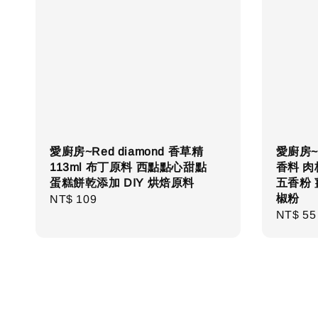
愛廚房~Red diamond 香草精
愛廚房~新
113ml 布丁原料 西點點心甜點
香料 肉
蛋糕餅乾添加 DIY 烘焙原料
五香粉 
椒粉
Regular
NT$ 109
Regula
NT$ 55
price
price