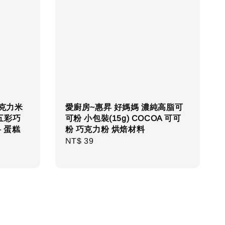
巧克力米
愛廚房~惠昇 好媽媽 濃純高脂可
 五彩巧
可粉 小包裝(15g) COCOA 可可
 蛋糕
粉 巧克力粉 烘焙材料
Regular
NT$ 39
price