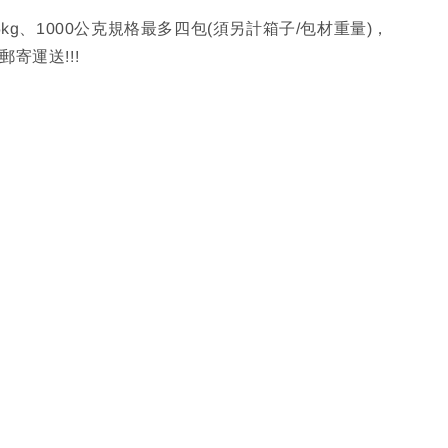
5kg、1000公克規格最多四包(須另計箱子/包材重量)，
寄運送!!!