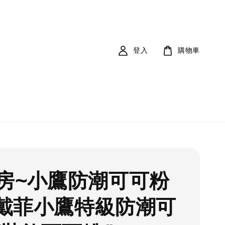
登入
購物車
房~小鷹防潮可可粉
g/戴菲小鷹特級防潮可