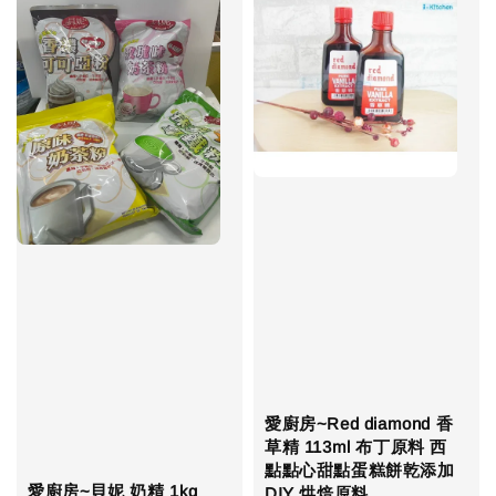
愛廚房~Red diamond 香
草精 113ml 布丁原料 西
點點心甜點蛋糕餅乾添加
愛廚房~貝妮 奶精 1kg
DIY 烘焙原料