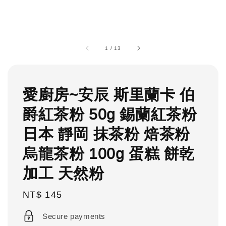
1
/
13
愛廚房~安辰 斯里蘭卡 伯
爵紅茶粉 50g 錫蘭紅茶粉
日本 靜岡 抹茶粉 焙茶粉
烏龍茶粉 100g 蛋糕 餅乾
加工 天然粉
Regular
NT$ 145
price
Secure payments