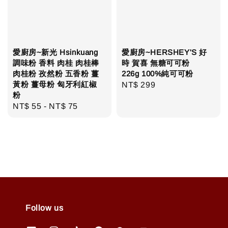
愛廚房~新光 Hsinkuang
愛廚房~HERSHEY'S 好
調味粉 香料 肉桂 肉桂棒
時 賀喜 無糖可可粉
肉桂粉 孜然粉 五香粉 薑
226g 100%純可可粉
黃粉 薑母粉 匈牙利紅椒
Regular
NT$ 299
粉
price
Regular
NT$ 55
-
NT$ 75
price
Follow us