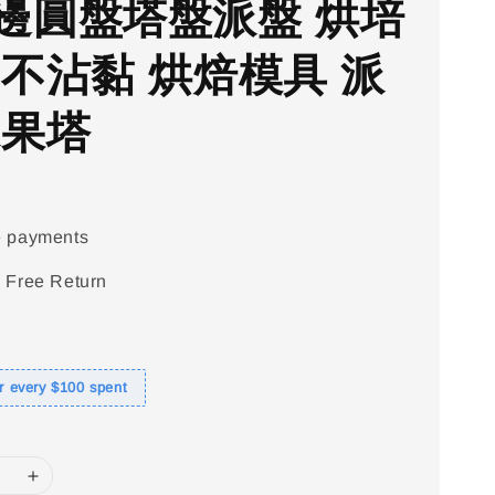
邊圓盤塔盤派盤 烘培
 不沾黏 烘焙模具 派
水果塔
e payments
 Free Return
or every $100 spent