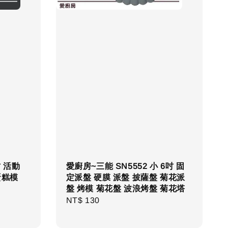
吋 活動
愛廚房~三能 SN5552 小 6吋 固
蛋糕模
定派盤 硬膜 派盤 披薩盤 菊花派
盤 烤模 菊花盤 波浪烤盤 菊花塔
Regular
NT$ 130
price