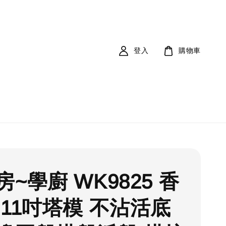
登入
購物車
~學廚 WK9825 香
 11吋塔模 不沾活底