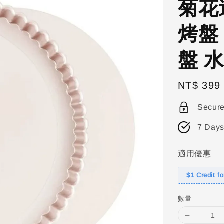
菊花
烤盤
盤 
Regular
NT$ 399
price
Secur
7 Days
適用優惠
$1 Credit f
數量