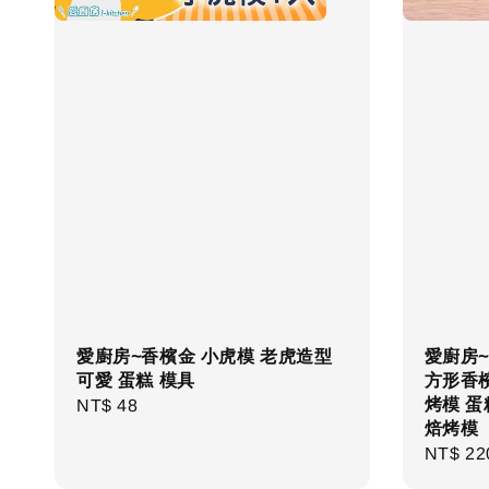
愛廚房~香檳金 小虎模 老虎造型
愛廚房~i
可愛 蛋糕 模具
方形香
烤模 蛋
Regular
NT$ 48
焙烤模
price
Regula
NT$ 22
price