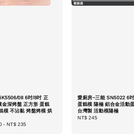
K5506/08 6吋/8吋 正
愛廚房~三能 SN5022 6
檳金深烤盤 正方形 蛋糕
蛋糕模 陽極 鋁合金活動
糕模 不沾黏 烤盤烤模 烘
台灣製 活動模陽極
Regular
NT$ 245
r
0
-
NT$ 235
price