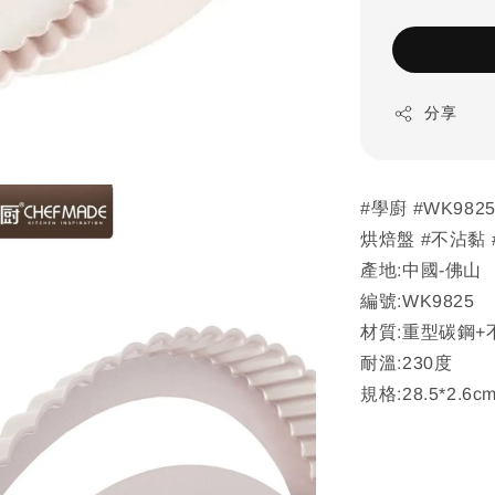
分享
#學廚 #WK98
烘焙盤 #不沾黏 
產地:中國-佛山
編號:WK9825
材質:重型碳鋼+
耐溫:230度
規格:28.5*2.6c