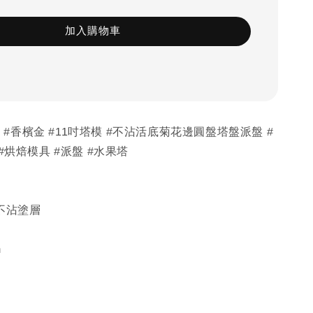
加入購物車
25 #香檳金 #11吋塔模 #不沾活底菊花邊圓盤塔盤派盤 #
#烘焙模具 #派盤 #水果塔
不沾塗層
m