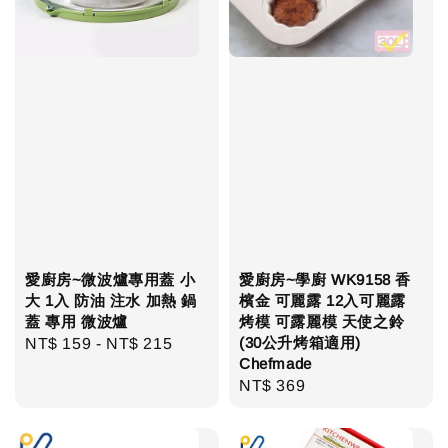
愛廚房~微波爐專用蓋 小
愛廚房~學廚 WK9158 香
大 1入 防油 注水 加熱 鍋
檳金 可麗露 12入可麗露
蓋 專用 微波爐
烤模 可露麗模 天使之鈴
(30公升烤箱適用)
Regular
NT$ 159
-
NT$ 215
Chefmade
price
Regular
NT$ 369
price