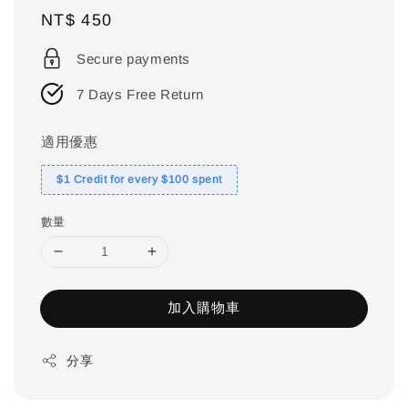
Regular
NT$ 450
price
Secure payments
7 Days Free Return
適用優惠
$1 Credit for every $100 spent
數量
加入購物車
分享