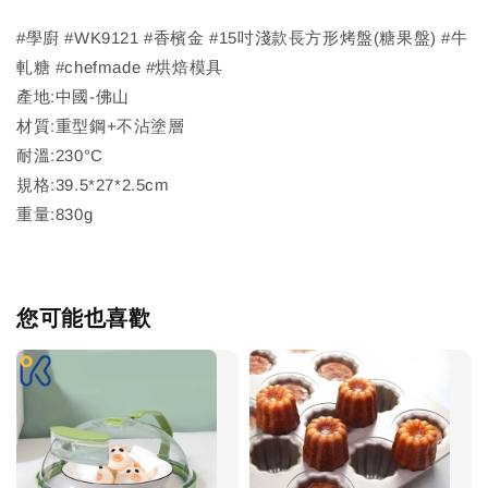
#學廚 #WK9121 #香檳金 #15吋淺款長方形烤盤(糖果盤) #牛
軋糖 #chefmade #烘焙模具
產地:中國-佛山
材質:重型鋼+不沾塗層
耐溫:230°C
規格:39.5*27*2.5cm
重量:830g
您可能也喜歡