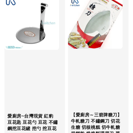
【愛廚房～三箭牌糖刀】
愛廚房~台灣現貨 紅豹
牛軋糖刀 不鏽鋼刀 切花
豆花匙 豆花勺 豆花 不鏽
生糖 切核桃糕 切牛軋糖
鋼挖豆花鏟 挖勺 挖豆花