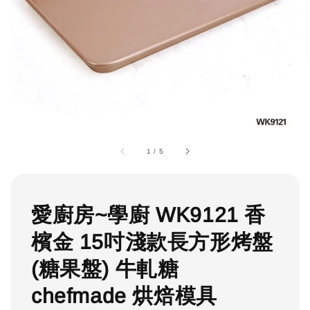
1
/
5
愛廚房~學廚 WK9121 香
檳金 15吋淺款長方形烤盤
(糖果盤) 牛軋糖
chefmade 烘焙模具