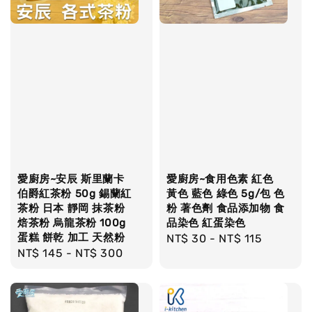
愛廚房~安辰 斯里蘭卡
愛廚房~食用色素 紅色
伯爵紅茶粉 50g 錫蘭紅
黃色 藍色 綠色 5g/包 色
茶粉 日本 靜岡 抹茶粉
粉 著色劑 食品添加物 食
焙茶粉 烏龍茶粉 100g
品染色 紅蛋染色
蛋糕 餅乾 加工 天然粉
Regular
NT$ 30
-
NT$ 115
Regular
NT$ 145
-
NT$ 300
price
price