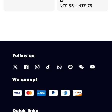
粉
price
Regular
NT$ 55
-
NT$ 75
price
Follow us
We accept
Quick links