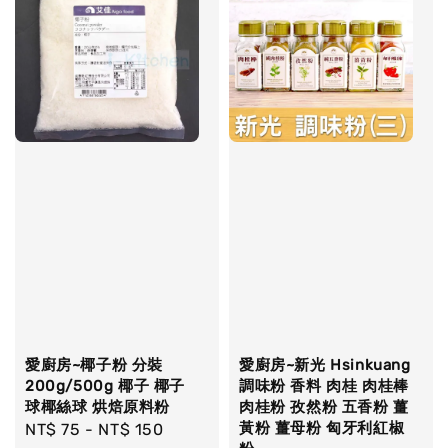
愛廚房~椰子粉 分裝
愛廚房~新光 Hsinkuang
200g/500g 椰子 椰子
調味粉 香料 肉桂 肉桂棒
球椰絲球 烘焙原料粉
肉桂粉 孜然粉 五香粉 薑
黃粉 薑母粉 匈牙利紅椒
Regular
NT$ 75
-
NT$ 150