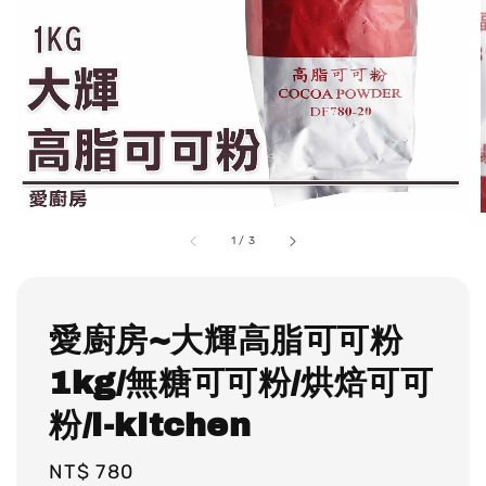
1
/
3
愛廚房~大輝高脂可可粉
1kg/無糖可可粉/烘焙可可
粉/i-kitchen
Regular
NT$ 780