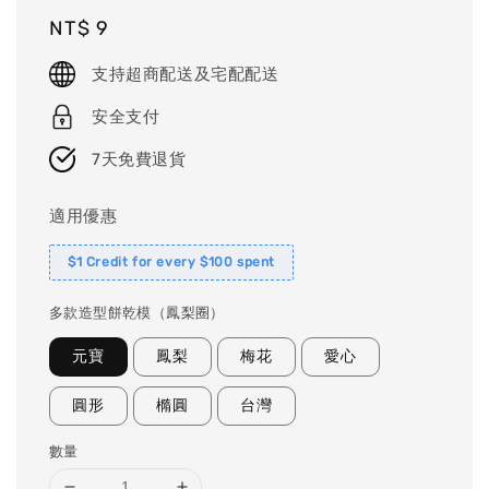
Regular
NT$ 9
price
支持超商配送及宅配配送
安全支付
7天免費退貨
適用優惠
$1 Credit for every $100 spent
多款造型餅乾模（鳳梨圈）
元寶
鳳梨
梅花
愛心
圓形
橢圓
台灣
數量