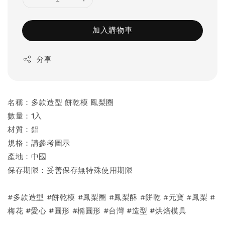
加入購物車
分享
名稱：多款造型 餅乾模 鳳梨圈
數量：1入
材質：鋁
規格：請參考圖示
產地：中國
保存期限：妥善保存無特殊使用期限
#多款造型 #餅乾模 #鳳梨圈 #鳳梨酥 #餅乾 #元寶 #鳳梨 #
梅花 #愛心 #圓形 #橢圓形 #台灣 #造型 #烘焙模具