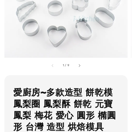
1
/
9
愛廚房~多款造型 餅乾模
鳳梨圈 鳳梨酥 餅乾 元寶
鳳梨 梅花 愛心 圓形 橢圓
形 台灣 造型 烘焙模具