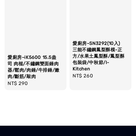
愛廚房~SN3292(10入)
三能不鏽鋼鳳梨酥模-正
方/水果土鳳梨酥/鳳梨酥
愛廚房~iK5600 15.5盎
包裝袋/中秋節/I-
司 肉槌/不鏽鋼雙面錘肉
Kitchen
器/鬆肉/肉錘/牛排錘/嫩
Regular
NT$ 260
肉/斷筋/敲肉
price
Regular
NT$ 290
price