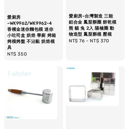
愛廚房~台灣製造 三能
愛廚房
鋁合金 鳳梨酥圈 餅乾模
~WK9962/WK9962-4
熊 貓 兔 2入 陽極圈 動
香檳金迷你麵包模 迷你
物造型 鳳梨酥模 壓模
小吐司盒 烘焙 學廚 烤箱
Regular
NT$ 76
-
NT$ 370
烤模烤盤 不沾黏 烘焙模
具
price
Regular
NT$ 350
price