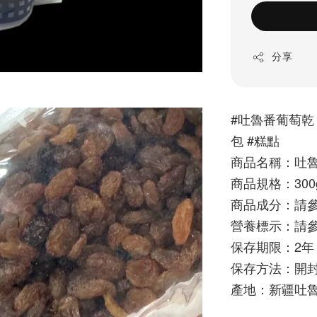
分享
#吐魯番葡萄乾 3
包 #糕點
商品名稱：吐
商品規格：300
商品成分：請參
營養標示：請參
保存期限：2年
保存方法：開
產地：新疆吐