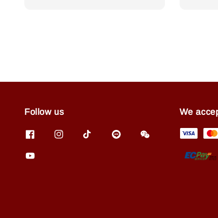
price
price
Follow us
We acce