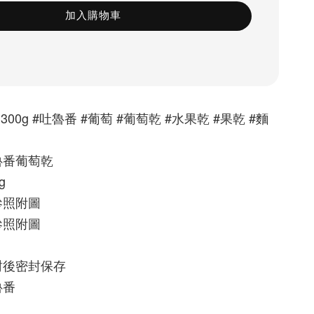
加入購物車
00g #吐魯番 #葡萄 #葡萄乾 #水果乾 #果乾 #麵
魯番葡萄乾
g
照附圖 
照附圖 
 
封後密封保存
魯番