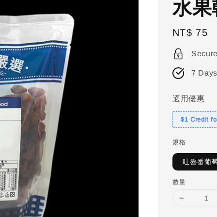
水果
Regular
NT$ 75
price
Secur
7 Days
適用優惠
$1 Credit f
規格
吐魯番葡萄
數量