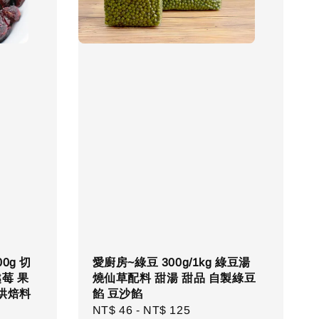
0g 切
愛廚房~綠豆 300g/1kg 綠豆湯
莓 果
燒仙草配料 甜湯 甜品 自製綠豆
烘焙料
餡 豆沙餡
Regular
NT$ 46
-
NT$ 125