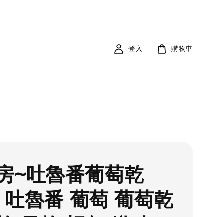
登入
購物車
房~吐魯番葡萄乾
g 吐魯番 葡萄 葡萄乾