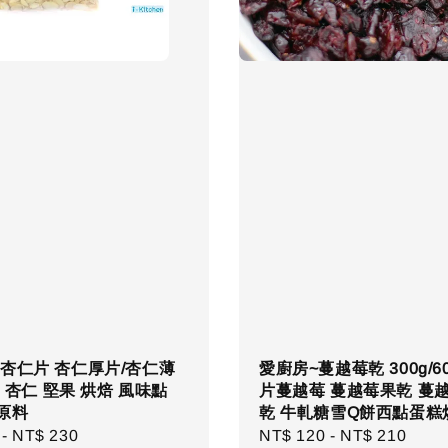
杏仁片 杏仁厚片/杏仁薄
愛廚房~蔓越莓乾 300g/60
0g 杏仁 堅果 烘焙 風味點
片蔓越莓 蔓越莓果乾 蔓越
原料
乾 牛軋糖雪Q餅西點蛋糕
r
-
NT$ 230
Regular
NT$ 120
-
NT$ 210