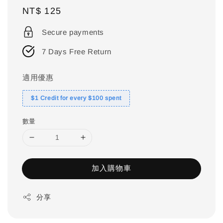
Regular
NT$ 125
price
Secure payments
7 Days Free Return
適用優惠
$1 Credit for every $100 spent
數量
加入購物車
分享