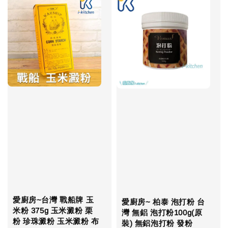
愛廚房~台灣 戰船牌 玉
愛廚房~ 柏泰 泡打粉 台
米粉 375g 玉米澱粉 栗
灣 無鋁 泡打粉100g(原
粉 珍珠澱粉 玉米澱粉 布
裝) 無鋁泡打粉 發粉