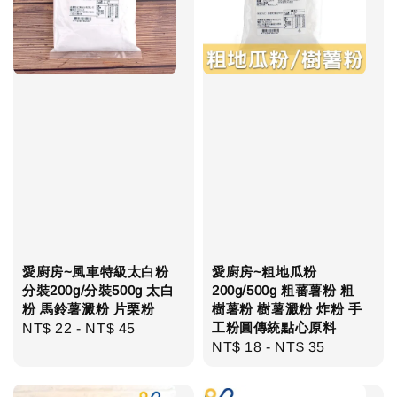
愛廚房~風車特級太白粉
愛廚房~粗地瓜粉
分裝200g/分裝500g 太白
200g/500g 粗蕃薯粉 粗
粉 馬鈴薯澱粉 片栗粉
樹薯粉 樹薯澱粉 炸粉 手
工粉圓傳統點心原料
Regular
NT$ 22
-
NT$ 45
Regular
NT$ 18
-
NT$ 35
price
price