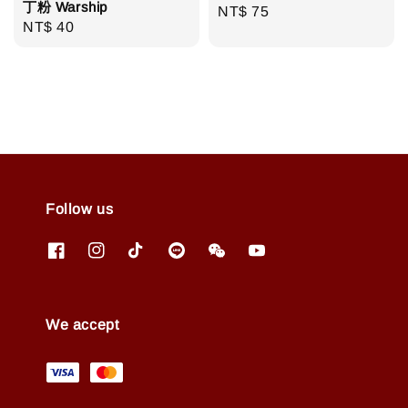
丁粉 Warship
Regular
NT$ 75
Regular
NT$ 40
price
price
Follow us
We accept