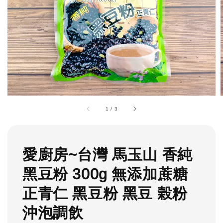
1
/
3
愛廚房~台灣 馬玉山 香純
黑豆粉 300g 無添加蔗糖
正青仁 黑豆粉 黑豆 榖粉
沖泡調飲