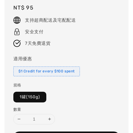
Regular
NT$ 95
price
支持超商配送及宅配配送
安全支付
7天免費退貨
適用優惠
$1 Credit for every $100 spent
規格
1罐(150g)
數量