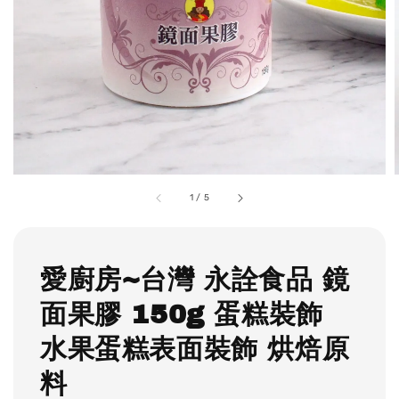
1
/
5
愛廚房~台灣 永詮食品 鏡
面果膠 150g 蛋糕裝飾
水果蛋糕表面裝飾 烘焙原
料