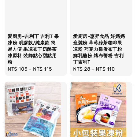
愛廚房~吉利丁 吉利T 果
愛廚房~惠昇食品 好媽媽
凍粉 明膠款/純素款 簡
盒裝粉 草莓綠茶咖啡果
易方便 果凍布丁奶酪茶
凍粉 巧克力雞蛋布丁粉
凍原料 裝飾點心甜點用
鮮乳酪粉 烤布蕾粉 吉利
粉
丁吉利T
Regular
NT$ 105
-
NT$ 115
Regular
NT$ 28
-
NT$ 110
price
price