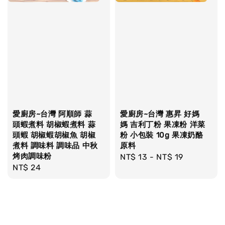
愛廚房~台灣 阿順師 蒜
愛廚房~台灣 惠昇 好媽
頭蝦煮料 胡椒蝦煮料 蒜
媽 吉利丁粉 果凍粉 洋菜
頭蝦 胡椒蝦胡椒魚 胡椒
粉 小包裝 10g 果凍奶酪
煮料 調味料 調味品 中秋
原料
烤肉調味粉
Regular
NT$ 13
-
NT$ 19
Regular
NT$ 24
price
price