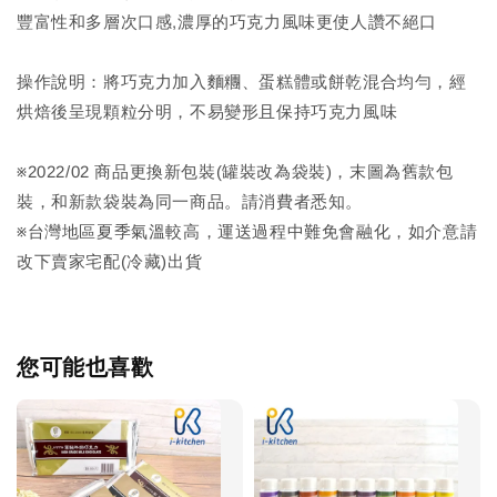
豐富性和多層次口感,濃厚的巧克力風味更使人讚不絕口
操作說明：將巧克力加入麵糰、蛋糕體或餅乾混合均勻，經
烘焙後呈現顆粒分明，不易變形且保持巧克力風味
※2022/02 商品更換新包裝(罐裝改為袋裝)，末圖為舊款包
裝，和新款袋裝為同一商品。請消費者悉知。
※台灣地區夏季氣溫較高，運送過程中難免會融化，如介意請
改下賣家宅配(冷藏)出貨
您可能也喜歡