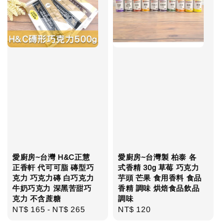
愛廚房~台灣 H&C正慧
愛廚房~台灣製 柏泰 各
正香軒 代可可脂 磚型巧
式香精 30g 草莓 巧克力
克力 巧克力磚 白巧克力
芋頭 芒果 食用香料 食品
牛奶巧克力 深黑苦甜巧
香精 調味 烘焙食品飲品
克力 不含蔗糖
調味
Regular
NT$ 165
-
NT$ 265
Regular
NT$ 120