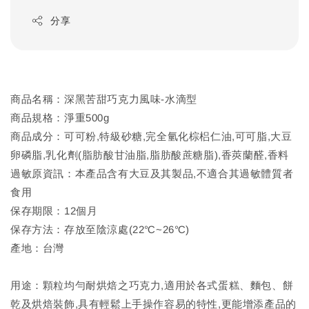
分享
商品名稱：深黑苦甜巧克力風味-水滴型
商品規格：淨重500g
商品成分：可可粉,特級砂糖,完全氫化棕梠仁油,可可脂,大豆
卵磷脂,乳化劑(脂肪酸甘油脂,脂肪酸蔗糖脂),香莢蘭醛,香料
過敏原資訊：本產品含有大豆及其製品,不適合其過敏體質者
食用
保存期限：12個月
保存方法：存放至陰涼處(22℃~26℃)
產地：台灣
用途：顆粒均勻耐烘焙之巧克力,適用於各式蛋糕、麵包、餅
乾及烘焙裝飾,具有輕鬆上手操作容易的特性,更能增添產品的