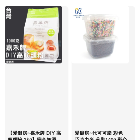
price
price
【愛廚房~嘉禾牌 DIY 高
愛廚房~代可可脂 彩色
筋麵粉 1kg】完全無添
巧克力米 分裝140g 彩色