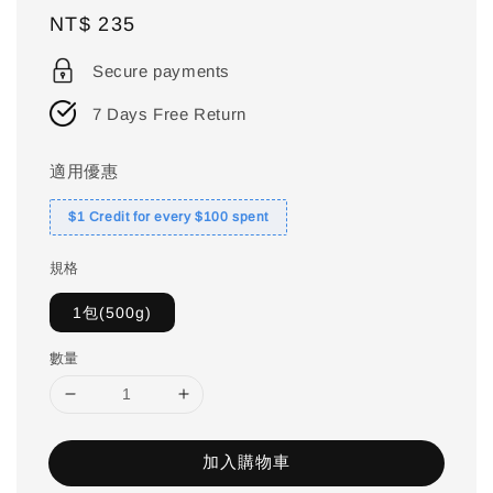
Regular
NT$ 235
price
Secure payments
7 Days Free Return
適用優惠
$1 Credit for every $100 spent
規格
1包(500g)
數量
加入購物車