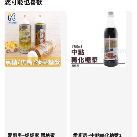
您可能也喜歡
愛廚房~媽媽家 黑糖蜜
愛廚房~中點轉化糖漿1