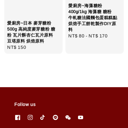
愛廚房~海藻糖粉
400g/1kg 海藻糖 糖粉
牛軋糖法國麵包蛋糕糕點
愛廚房~日本 麥芽糖粉
烘焙手工餅乾製作DIY原
500g 高純度麥芽糖粉 糖
料
粉 瓦片酥杏仁瓦片原料
Regular
NT$ 80
-
NT$ 170
豆塔原料 烘焙原料
price
Regular
NT$ 150
price
Follow us