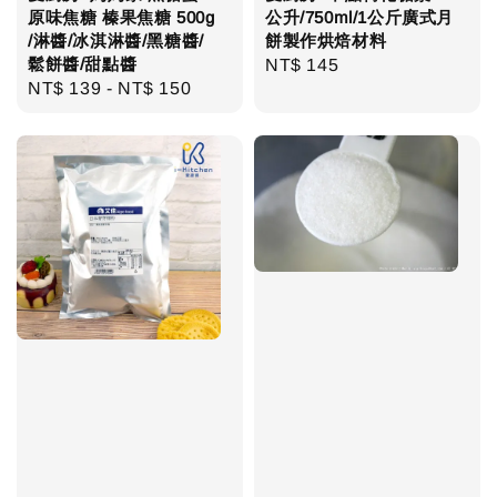
原味焦糖 榛果焦糖 500g
公升/750ml/1公斤廣式月
/淋醬/冰淇淋醬/黑糖醬/
餅製作烘焙材料
鬆餅醬/甜點醬
Regular
NT$ 145
Regular
NT$ 139
-
NT$ 150
price
price