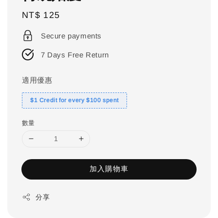
Regular
NT$ 125
price
Secure payments
7 Days Free Return
適用優惠
$1 Credit for every $100 spent
數量
加入購物車
分享