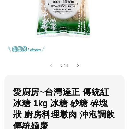
1
/
4
愛廚房~台灣達正 傳統紅
冰糖 1kg 冰糖 砂糖 碎塊
狀 廚房料理墩肉 沖泡調飲
傳統婚慶