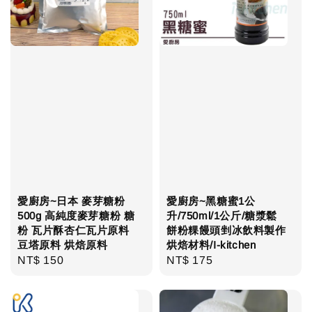
愛廚房~日本 麥芽糖粉
愛廚房~黑糖蜜1公
500g 高純度麥芽糖粉 糖
升/750ml/1公斤/糖漿鬆
粉 瓦片酥杏仁瓦片原料
餅粉粿饅頭剉冰飲料製作
豆塔原料 烘焙原料
烘焙材料/I-kitchen
Regular
NT$ 150
Regular
NT$ 175
price
price