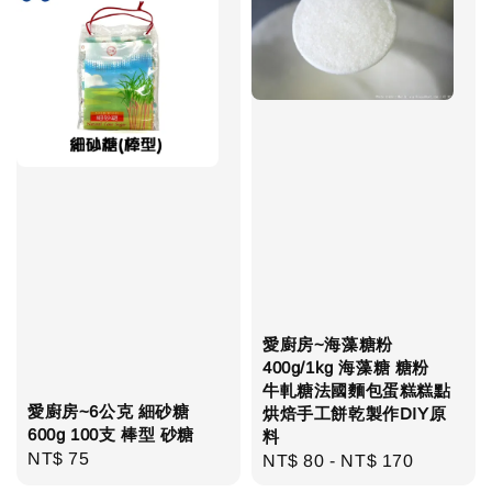
愛廚房~海藻糖粉
400g/1kg 海藻糖 糖粉
牛軋糖法國麵包蛋糕糕點
愛廚房~6公克 細砂糖
烘焙手工餅乾製作DIY原
600g 100支 棒型 砂糖
料
Regular
NT$ 75
Regular
NT$ 80
-
NT$ 170
price
price