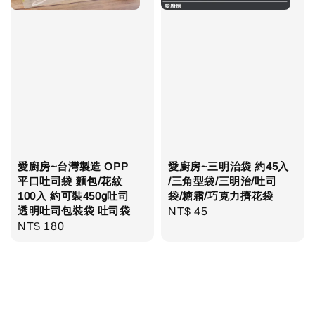
愛廚房~台灣製造 OPP
愛廚房~三明治袋 約45入
平口吐司袋 麵包/花紋
/三角型袋/三明治/吐司
100入 約可裝450g吐司
袋/糖霜/巧克力擠花袋
透明吐司包裝袋 吐司袋
Regular
NT$ 45
Regular
NT$ 180
price
price