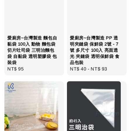
愛廚房~台灣製造 麵包自
愛廚房~台灣製造 PP 透
黏袋 100入 動物 麵包袋
明夾鏈袋 保鮮袋 2號 - 7
切片吐司袋 三明治麵包
號 多尺寸 100入 亮面透
袋 自黏袋 透明塑膠袋 包
光 夾鏈袋 透明保鮮袋 食
裝袋
品包裝
Regular
NT$ 95
Regular
NT$ 40
-
NT$ 93
price
price