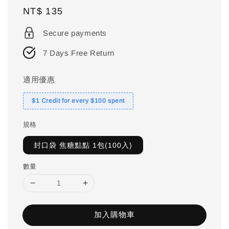
Regular
NT$ 135
price
Secure payments
7 Days Free Return
適用優惠
$1 Credit for every $100 spent
規格
封口袋 焦糖點點 1包(100入)
數量
加入購物車