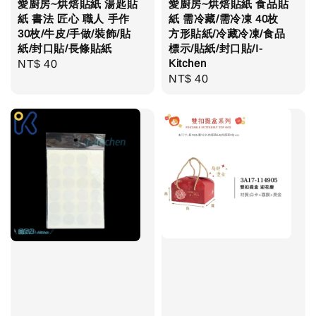
愛廚房~烘焙貼紙 湯匙貼
愛廚房~烘焙貼紙 食品貼
紙 書法 匠心 職人 手作
紙 需冷藏/需冷凍 40枚
30枚/牛皮/手做/裝飾/貼
方形貼紙/冷藏冷凍/食品
紙/封口貼/長條貼紙
標示/貼紙/封口貼/I-
Kitchen
Regular
NT$ 40
Regular
NT$ 40
price
price