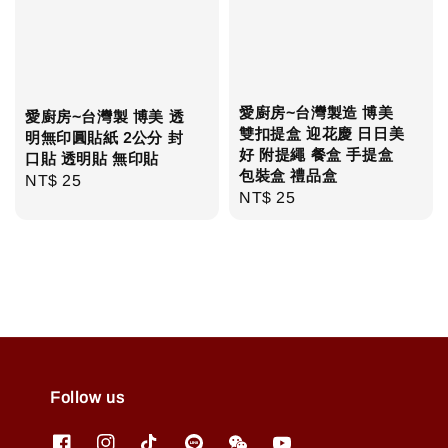
愛廚房~台灣製造 博美
愛廚房~台灣製 博美 透
雙扣提盒 迎花慶 日日美
明無印圓貼紙 2公分 封
好 附提繩 餐盒 手提盒
口貼 透明貼 無印貼
包裝盒 禮品盒
Regular
NT$ 25
Regular
NT$ 25
price
price
Follow us