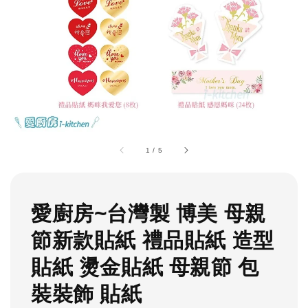
1
/
5
愛廚房~台灣製 博美 母親
節新款貼紙 禮品貼紙 造型
貼紙 燙金貼紙 母親節 包
裝裝飾 貼紙