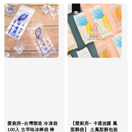
優惠
愛廚房~台灣製造 冷凍袋
【愛廚房~ 卡通波蘿 鳳
100入 古早味冰棒袋 棒
梨酥袋】 土鳳梨酥包裝