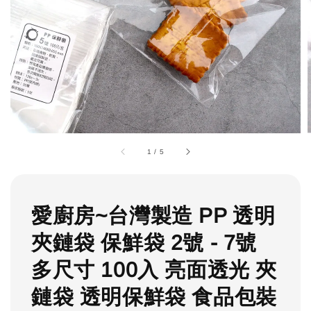
1
/
5
愛廚房~台灣製造 PP 透明
夾鏈袋 保鮮袋 2號 - 7號
多尺寸 100入 亮面透光 夾
鏈袋 透明保鮮袋 食品包裝