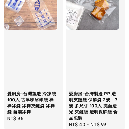
愛廚房~台灣製造 冷凍袋
愛廚房~台灣製造 PP 透
100入 古早味冰棒袋 棒
明夾鏈袋 保鮮袋 2號 - 7
棒冰袋 冰棒夾鏈袋 冰棒
號 多尺寸 100入 亮面透
袋 自製冰棒
光 夾鏈袋 透明保鮮袋 食
品包裝
Regular
NT$ 35
Regular
NT$ 40
-
NT$ 93
price