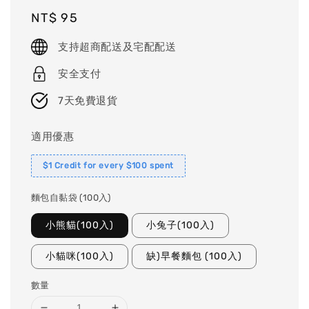
Regular
NT$ 95
price
支持超商配送及宅配配送
安全支付
7天免費退貨
適用優惠
$1 Credit for every $100 spent
麵包自黏袋 (100入)
小熊貓(100入)
小兔子(100入)
小貓咪(100入)
缺)早餐麵包 (100入)
數量