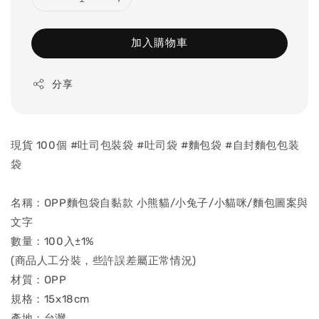
加入購物車
分享
現貨 100個 #吐司包裝袋 #吐司袋 #麵包袋 #自封麵包包装
袋
名稱：OPP麵包袋自黏款 小熊貓/小兔子/小貓咪/麵包圖案與
文字
數量：100入±1%
(商品人工分裝，些許誤差屬正常情況)
材質：OPP
規格：15x18cm
產地：台灣