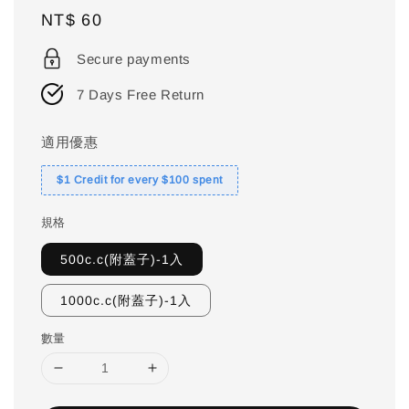
Regular
NT$ 60
price
Secure payments
7 Days Free Return
適用優惠
$1 Credit for every $100 spent
規格
500c.c(附蓋子)-1入
1000c.c(附蓋子)-1入
數量