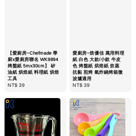
【愛廚房~Chefmade 學
愛廚房~焙優佳 萬用料理
廚x愛廚房聯名 WK9894
紙 白色 大款/小款 牛皮
烤盤紙 5mx30cm】 矽
色 烤盤紙 烘焙紙 炊蒸
油紙 烘焙紙 料理紙 烘焙
抗黏 煎烤 氣炸鍋烤箱微
工具
波爐適用
Regular
NT$ 39
Regular
NT$ 39
price
price