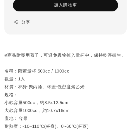
加入購物車
分享
※商品附專用蓋子，可避免異物掉入量杯中，保持乾淨衛生。
名稱：附蓋量杯 500cc / 1000cc
數量：1入
材質：杯身:聚丙烯、杯蓋:低密度聚乙烯
規格：
小款容量500cc，約8.5x12.5cm
大款容量1000cc，約10.7x16cm
產地：台灣
耐熱度：-10~110℃(杯身)、0~60℃(杯蓋)