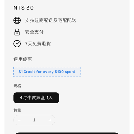
Regular
NT$ 30
price
支持超商配送及宅配配送
安全支付
7天免費退貨
適用優惠
$1 Credit for every $100 spent
規格
4吋牛皮紙盒 1入
數量