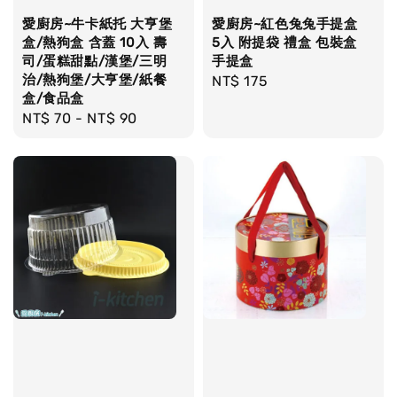
愛廚房~牛卡紙托 大亨堡
愛廚房~紅色兔兔手提盒
盒/熱狗盒 含蓋 10入 壽
5入 附提袋 禮盒 包裝盒
司/蛋糕甜點/漢堡/三明
手提盒
治/熱狗堡/大亨堡/紙餐
Regular
NT$ 175
盒/食品盒
price
Regular
NT$ 70
-
NT$ 90
price