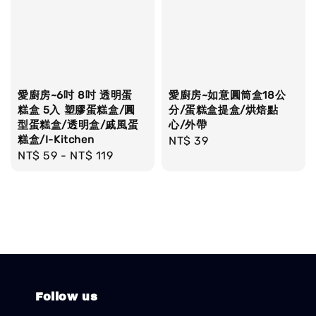
愛廚房~6吋 8吋 透明蛋
愛廚房~如意圓筒盒18公
糕盒 5入 塑膠蛋糕盒/圓
分/蛋糕盒提盒/烘焙點
型蛋糕盒/透明盒/戚風蛋
心/外帶
糕盒/I-Kitchen
Regular
NT$ 39
Regular
NT$ 59
-
NT$ 119
price
price
Follow us