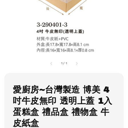
1
/
1
愛廚房~台灣製造 博美 4
吋牛皮無印 透明上蓋 1入
蛋糕盒 禮品盒 禮物盒 牛
皮紙盒