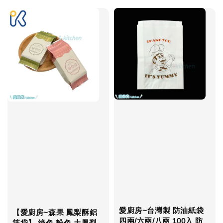
愛廚房~台灣製 防油紙袋
【愛廚房~森果 鳳梨酥鋁
四兩/六兩/八兩 100入 防
箔袋】 綠色 粉色 土鳳梨