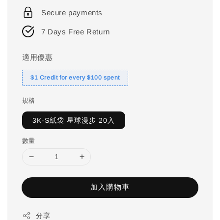
price
Secure payments
7 Days Free Return
適用優惠
$1 Credit for every $100 spent
規格
3K-S紙袋 星球漫步 20入
數量
加入購物車
分享