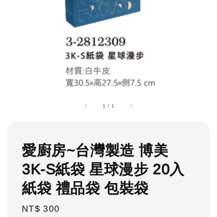
1
/
1
愛廚房~台灣製造 博美
3K-S紙袋 星球漫步 20入
紙袋 禮品袋 包裝袋
Regular
NT$ 300