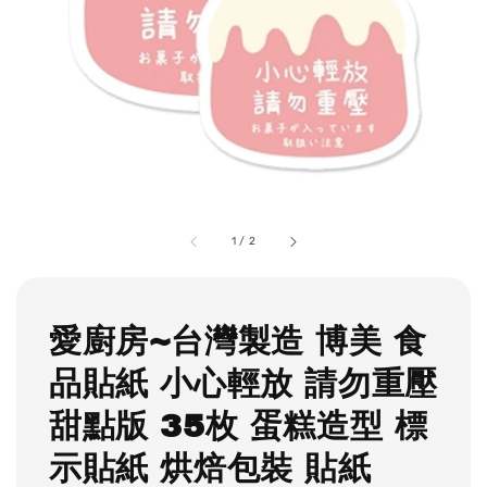
1
/
2
愛廚房~台灣製造 博美 食
品貼紙 小心輕放 請勿重壓
甜點版 35枚 蛋糕造型 標
示貼紙 烘焙包裝 貼紙