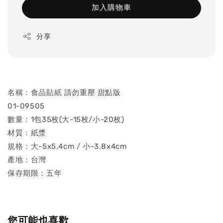
加入購物車
分享
名稱：食品貼紙 請勿重壓 甜點版
01-09505
數量：1包35枚(大-15枚/小-20枚)
材質：紙漿
規格：大-5x5.4cm / 小-3.8x4cm
產地：台灣
保存期限：五年
您可能也喜歡