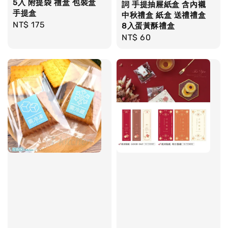
5入 附提袋 禮盒 包裝盒
詞 手提抽屜紙盒 含內襯
手提盒
中秋禮盒 紙盒 送禮禮盒
Regular
NT$ 175
8入蛋黃酥禮盒
price
Regular
NT$ 60
price