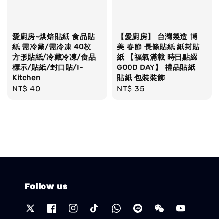
愛廚房~烘焙貼紙 食品貼
【愛廚房】 台灣製造 博
紙 需冷藏/需冷凍 40枚
美 春節 長條貼紙 紙封貼
方形貼紙/冷藏冷凍/食品
紙 【福氣滿載 時日點綴
標示/貼紙/封口貼/I-
GOOD DAY】 禮品貼紙
Kitchen
貼紙 包裝裝飾
Regular
NT$ 40
Regular
NT$ 35
price
price
Follow us