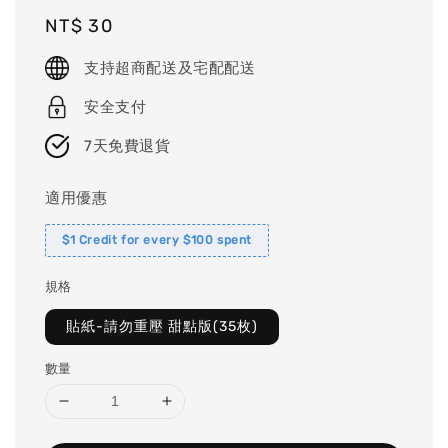
Regular
NT$ 30
price
支持超商配送及宅配配送
安全支付
7天免費退貨
適用優惠
$1 Credit for every $100 spent
規格
貼紙-請勿重壓 甜點版(35枚)
數量