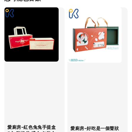
愛廚房~紅色兔兔手提盒
愛廚房~好吃是一個聲狀