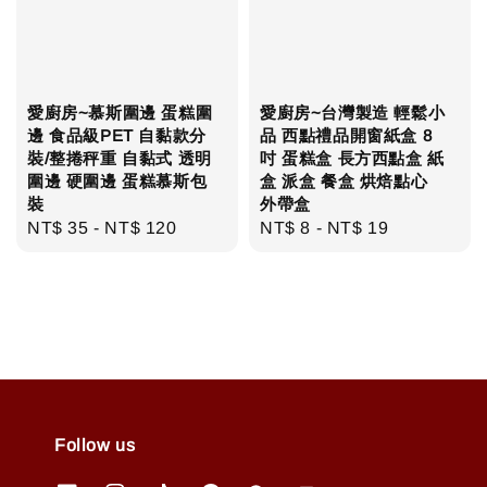
愛廚房~慕斯圍邊 蛋糕圍
愛廚房~台灣製造 輕鬆小
邊 食品級PET 自黏款分
品 西點禮品開窗紙盒 8
裝/整捲秤重 自黏式 透明
吋 蛋糕盒 長方西點盒 紙
圍邊 硬圍邊 蛋糕慕斯包
盒 派盒 餐盒 烘焙點心
裝
外帶盒
Regular
NT$ 35
-
NT$ 120
Regular
NT$ 8
-
NT$ 19
price
price
Follow us