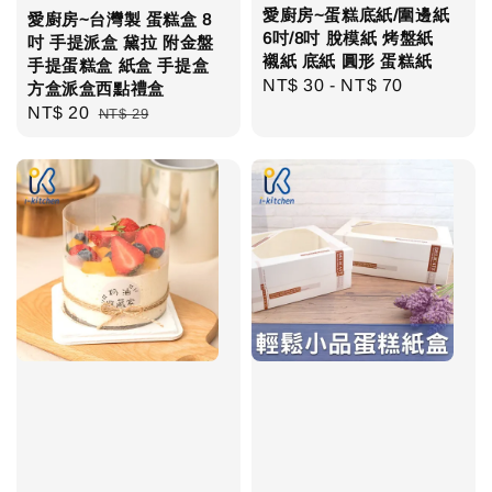
愛廚房~蛋糕底紙/圍邊紙
愛廚房~台灣製 蛋糕盒 8
6吋/8吋 脫模紙 烤盤紙
吋 手提派盒 黛拉 附金盤
襯紙 底紙 圓形 蛋糕紙
手提蛋糕盒 紙盒 手提盒
Regular
NT$ 30
-
NT$ 70
方盒派盒西點禮盒
price
Sale
NT$ 20
Regular
NT$ 29
price
price