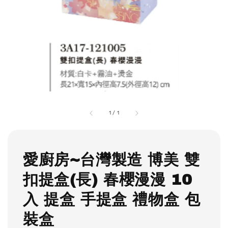
1
/
1
愛廚房~台灣製造 博美 雙
扣提盒(長) 春櫻漫漫 10
入 提盒 手提盒 禮物盒 包
裝盒