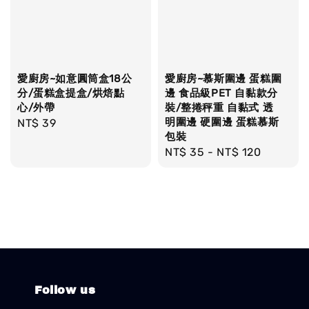
愛廚房~如意圓筒盒18公
愛廚房~慕斯圍邊 蛋糕圍
分/蛋糕盒提盒/烘焙點
邊 食品級PET 自黏款分
心/外帶
裝/整捲秤重 自黏式 透
明圍邊 硬圍邊 蛋糕慕斯
Regular
NT$ 39
包裝
price
Regular
NT$ 35
-
NT$ 120
price
Follow us