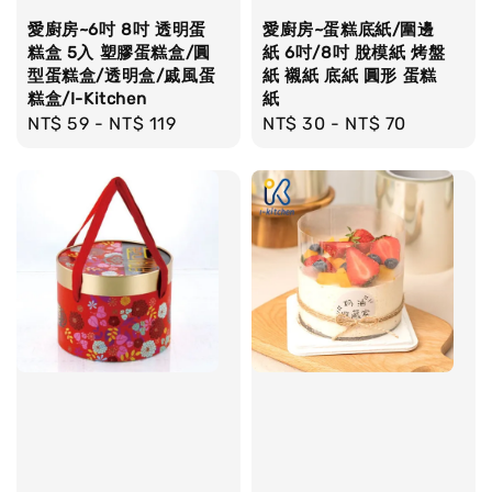
愛廚房~6吋 8吋 透明蛋
愛廚房~蛋糕底紙/圍邊
糕盒 5入 塑膠蛋糕盒/圓
紙 6吋/8吋 脫模紙 烤盤
型蛋糕盒/透明盒/戚風蛋
紙 襯紙 底紙 圓形 蛋糕
糕盒/I-Kitchen
紙
Regular
NT$ 59
-
NT$ 119
Regular
NT$ 30
-
NT$ 70
price
price