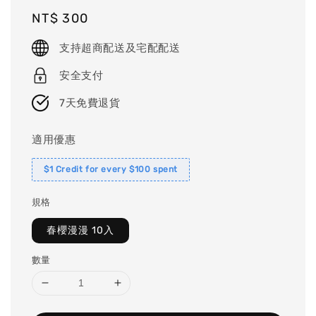
Regular
NT$ 300
price
支持超商配送及宅配配送
安全支付
7天免費退貨
適用優惠
$1 Credit for every $100 spent
規格
春櫻漫漫 10入
數量