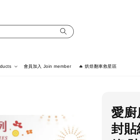
ducts
會員加入 Join member
🔥 烘焙翻車救星區
愛廚
封貼