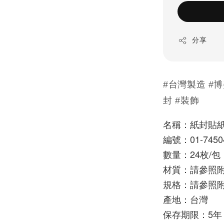
分享
#台灣製造 #博
封 #裝飾
名稱：紙封貼紙
編號：01-7450
數量：24枚/包 
材質：請參照
規格：請參照
產地：台灣
保存期限：5年