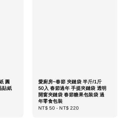
紙 圓
愛廚房~春節 夾鏈袋 半斤/1斤
品貼紙
50入 春節過年 手提夾鏈袋 透明
開窗夾鏈袋 春節糖果包裝袋 過
年零食包裝
Regular
NT$ 50
-
NT$ 220
price