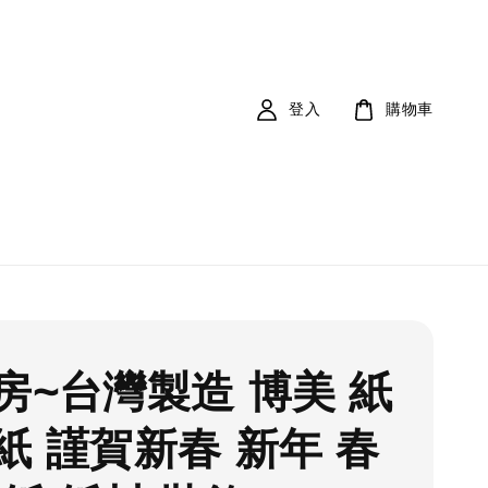
登入
購物車
房~台灣製造 博美 紙
紙 謹賀新春 新年 春