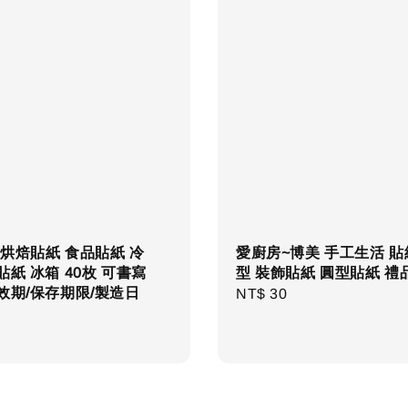
烘焙貼紙 食品貼紙 冷
愛廚房~博美 手工生活 貼
貼紙 冰箱 40枚 可書寫
型 裝飾貼紙 圓型貼紙 禮
效期/保存期限/製造日
Regular
NT$ 30
r
price