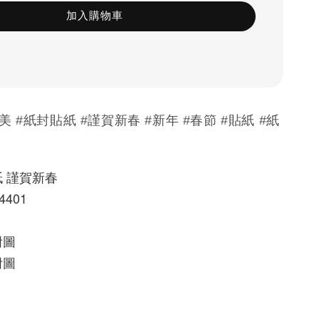
加入購物車
美 #紙封貼紙 #謹賀新春 #新年 #春節 #貼紙 #紙
 謹賀新春
4401
附圖
附圖