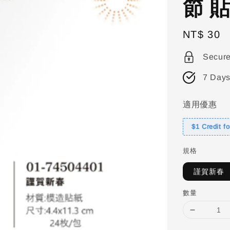
節 
Regular
NT$ 30
price
Secur
7 Days
適用優惠
$1 Credit f
規格
謹賀新春
數量