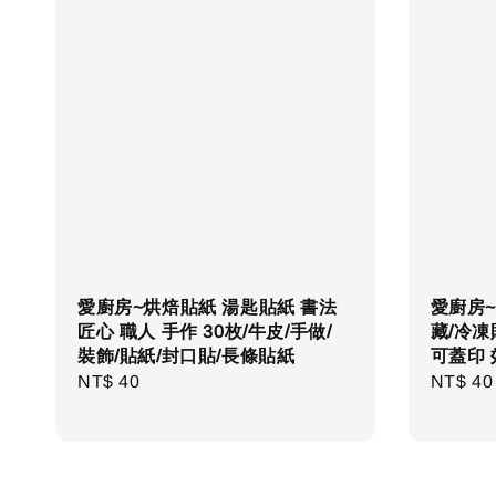
愛廚房~烘焙貼紙 湯匙貼紙 書法
愛廚房~
匠心 職人 手作 30枚/牛皮/手做/
藏/冷凍
裝飾/貼紙/封口貼/長條貼紙
可蓋印 
Regular
NT$ 40
Regula
NT$ 40
price
price