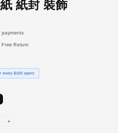
貼紙 紙封 裝飾
e payments
 Free Return
or every $100 spent