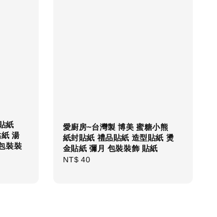
貼紙
愛廚房~台灣製 博美 蜜糖小熊
紙 湯
紙封貼紙 禮品貼紙 造型貼紙 燙
 包裝裝
金貼紙 彌月 包裝裝飾 貼紙
Regular
NT$ 40
price