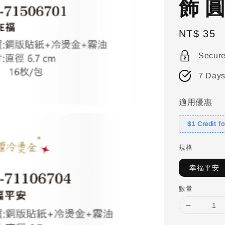
飾 
Regular
NT$ 35
price
Secur
7 Days
適用優惠
$1 Credit f
規格
幸福平安
數量