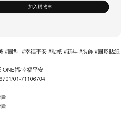
加入購物車
 #圓型  #幸福平安 #貼紙 #新年 #裝飾 #圓形貼紙 
 ONE福/幸福平安
701/01-71106704
附圖
附圖