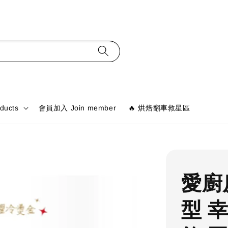
ducts
會員加入 Join member
🔥 烘焙翻車救星區
愛廚
型 