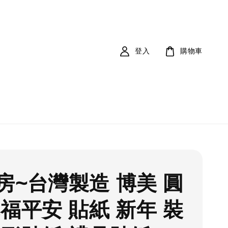
登入
購物車
房~台灣製造 博美 圓
幸福平安 貼紙 新年 裝