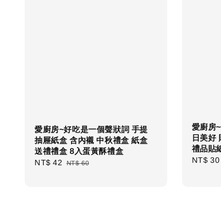
愛廚房~
愛廚房~好吃是一個聲狀詞 手提
日美好 
抽屜紙盒 含內襯 中秋禮盒 紙盒
禮品貼
送禮禮盒 8入蛋黃酥禮盒
Regula
NT$ 30
Sale
NT$ 42
Regular
NT$ 60
price
price
price