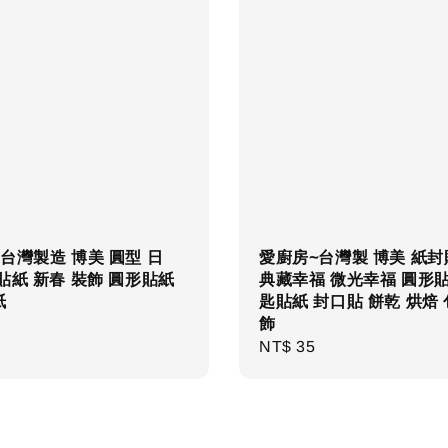
台灣製造 博美 圓型 日
愛廚房~台灣製 博美 紙封
貼紙 新春 裝飾 圓形貼紙
典藏幸福 微光幸福 圓形貼
紙
匙貼紙 封口貼 餅乾 烘焙
飾
r
Regular
NT$ 35
price