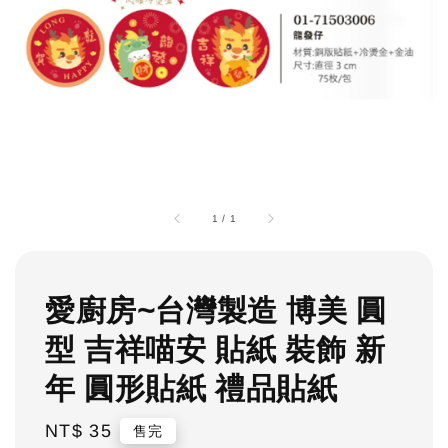
1
/
1
愛廚房~台灣製造 博美 圓
型 吉祥喵安 貼紙 裝飾 新
年 圓形貼紙 禮品貼紙
Regular
NT$ 35
售完