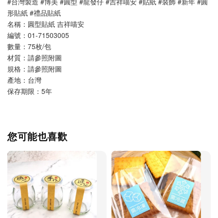
#台灣製造 #博美 #圓型 #龍發仔 #吉祥喵安 #貼紙 #裝飾 #新年 #圓
形貼紙 #禮品貼紙
名稱：圓型貼紙 吉祥喵安
編號：01-71503005
數量：75枚/包 
材質：請參照附圖
規格：請參照附圖
產地：台灣
保存期限：5年
您可能也喜歡