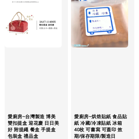
愛廚房~台灣製造 博美
愛廚房~烘焙貼紙 食品貼
雙扣提盒 迎花慶 日日美
紙 冷藏/冷凍貼紙 冰箱
好 附提繩 餐盒 手提盒
40枚 可書寫 可蓋印 效
包裝盒 禮品盒
期/保存期限/製造日