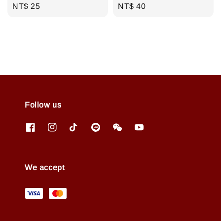
Regular
NT$ 25
Regular
NT$ 40
price
price
Follow us
We accept