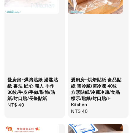
愛廚房~烘焙貼紙 湯匙貼
愛廚房~烘焙貼紙 食品貼
紙 書法 匠心 職人 手作
紙 需冷藏/需冷凍 40枚
30枚/牛皮/手做/裝飾/貼
方形貼紙/冷藏冷凍/食品
紙/封口貼/長條貼紙
標示/貼紙/封口貼/I-
Kitchen
Regular
NT$ 40
Regular
NT$ 40
price
price