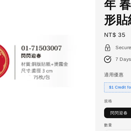
年 
形貼
Regular
NT$ 35
price
Secur
7 Days
適用優惠
$1 Credit f
規格
閃閃迎春
數量