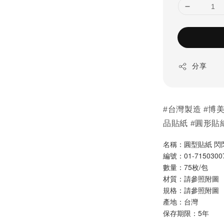
分享
#台灣製造 #博美
品貼紙 #圓形貼
名稱：圓型貼紙 閃
編號：01-7150300
數量：75枚/包 
材質：請參照附圖
規格：請參照附圖
產地：台灣
保存期限：5年