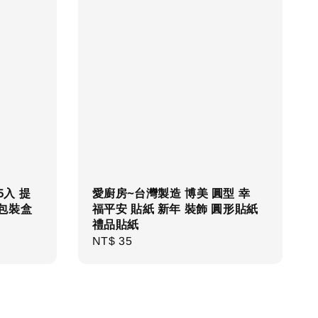
5入 提
愛廚房~台灣製造 博美 圓型 幸
 包裝盒
福平安 貼紙 新年 裝飾 圓形貼紙
禮品貼紙
Regular
NT$ 35
price