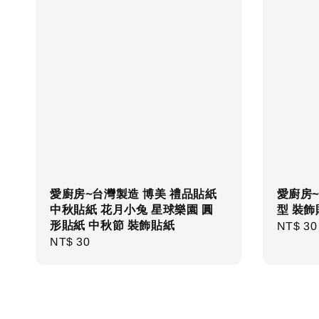
愛廚房~台灣製造 博美 禮品貼紙
愛廚房~
中秋貼紙 花月小兔 星球樂園 圓
型 裝飾
形貼紙 中秋節 裝飾貼紙
Regula
NT$ 30
Regular
NT$ 30
price
price