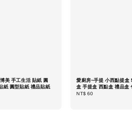
博美 手工生活 貼紙 圓
愛廚房~手提 小西點提盒 
貼紙 圓型貼紙 禮品貼紙
盒 手提盒 西點盒 禮品盒
r
Regular
NT$ 60
price