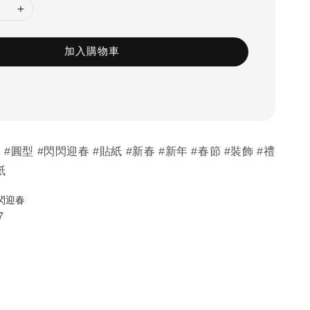
加入購物車
 #圓型 #閃閃迎春 #貼紙 #新春 #新年 #春節 #裝飾 #禮
紙
閃迎春
7