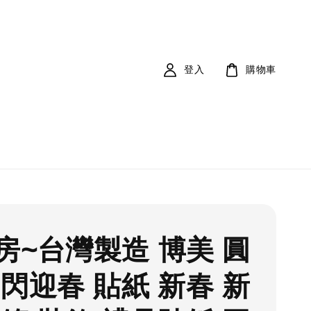
登入
購物車
房~台灣製造 博美 圓
閃閃迎春 貼紙 新春 新