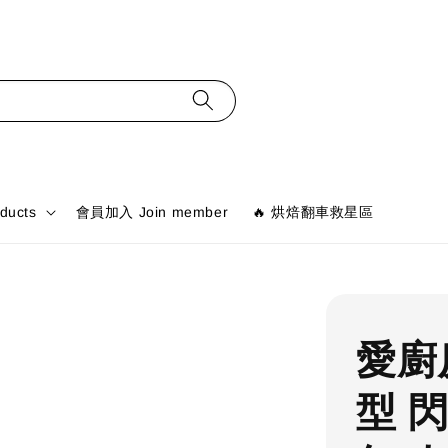
ducts
會員加入 Join member
🔥 烘焙翻車救星區
愛廚
型 