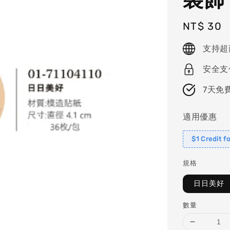
Regular
NT$ 30
price
支持超
安全支
7天免
適用優惠
$1 Credit f
規格
日日美好
數量