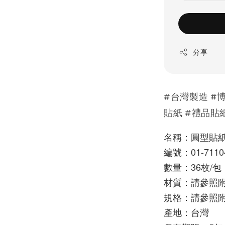
分享
#台灣製造 #博
貼紙 #禮品貼
名稱：圓型貼紙
編號：01-7110
數量：36枚/包 
材質：請參照
規格：請參照
產地：台灣