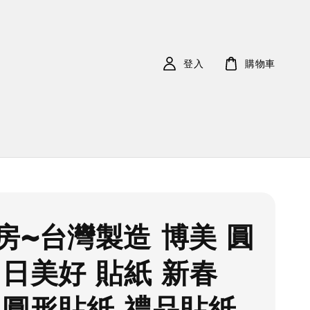
登入
購物車
房~台灣製造 博美 圓
日日美好 貼紙 新春
 圓形貼紙 禮品貼紙