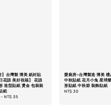
房】台灣製 博美 紙封貼
愛廚房~台灣製造 博美 
日花語 美好祝福】 花語
中秋貼紙 花月小兔 星球樂
形 造型貼紙 燙金 包裝裝
形貼紙 中秋節 裝飾貼紙
貼紙
Regular
NT$ 30
r
-
NT$ 35
price