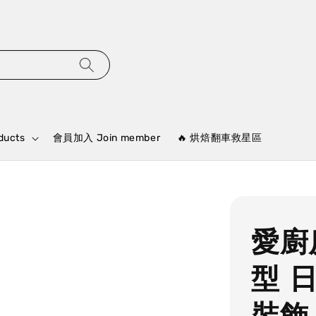
ducts
會員加入 Join member
🔥 烘焙翻車救星區
愛廚
型 
裝飾