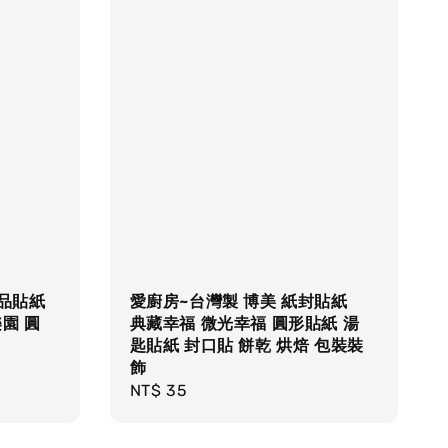
禮品貼紙
愛廚房~台灣製 博美 紙封貼紙
園 圓
典藏幸福 微光幸福 圓形貼紙 湯
匙貼紙 封口貼 餅乾 烘焙 包裝裝
飾
Regular
NT$ 35
price