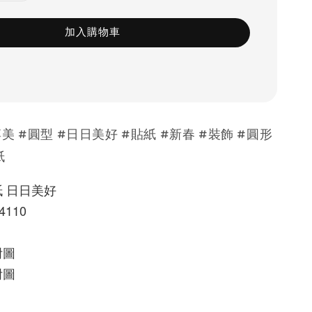
加入購物車
美 #圓型 #日日美好 #貼紙 #新春 #裝飾 #圓形
紙
 日日美好
4110
附圖
附圖