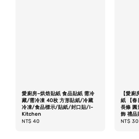
愛廚房~烘焙貼紙 食品貼紙 需冷
【愛廚
藏/需冷凍 40枚 方形貼紙/冷藏
紙 【春
冷凍/食品標示/貼紙/封口貼/I-
長條 圓
Kitchen
飾 禮品
Regular
NT$ 40
Regula
NT$ 30
price
price