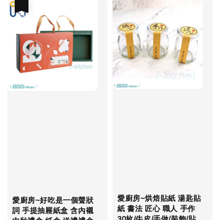
優惠
愛廚房~烘焙貼紙 湯匙貼
愛廚房~好吃是一個聲狀
紙 書法 匠心 職人 手作
詞 手提抽屜紙盒 含內襯
30枚/牛皮/手做/裝飾/貼