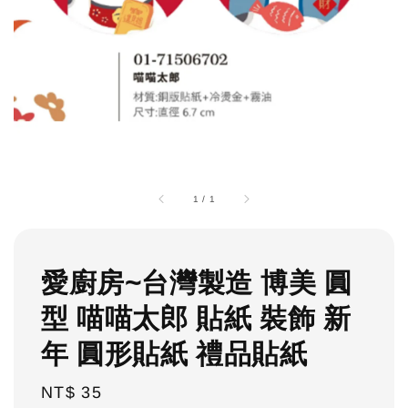
1
/
1
愛廚房~台灣製造 博美 圓
型 喵喵太郎 貼紙 裝飾 新
年 圓形貼紙 禮品貼紙
Regular
NT$ 35