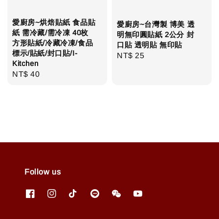
愛廚房~烘焙貼紙 食品貼
愛廚房~台灣製 博美 透
紙 需冷藏/需冷凍 40枚
明無印圓貼紙 2公分 封
方形貼紙/冷藏冷凍/食品
口貼 透明貼 無印貼
標示/貼紙/封口貼/I-
Regular
NT$ 25
Kitchen
price
Regular
NT$ 40
price
Follow us