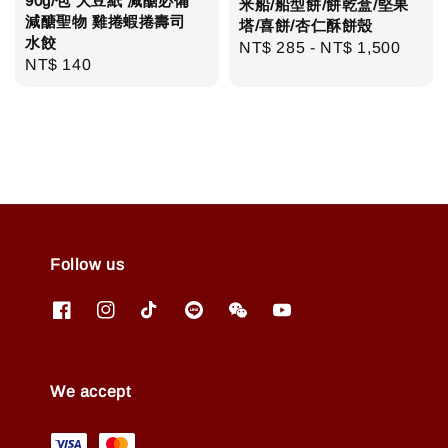
90g/包 大豆紙 減醣必備
米船/船型餅/餅乾盒/堅果
減醣聖物 雞捲蝦捲壽司
塔/喜餅/杏仁酥餅殼
水餃
Regular
NT$ 285
-
NT$ 1,500
Regular
NT$ 140
price
price
Follow us
We accept