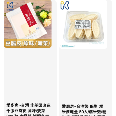
愛廚房~台灣 非基因改造
愛廚房~台灣製 船型 糯
千張豆腐皮 原味/菠菜
米餅乾盒 50入/糯米殼/糯