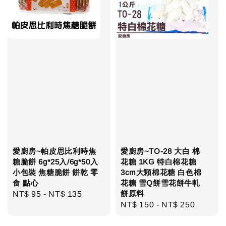
愛廚房~帕皮思比利時焦
愛廚房~TO-28 大白 棉
糖脆餅 6g*25入/6g*50入
花糖 1KG 特白棉花糖
小包裝 焦糖脆餅 餅乾 零
3cm大顆棉花糖 白色棉
食 點心
花糖 雪Q餅雪花餅牛軋
餅原料
Regular
NT$ 95
-
NT$ 135
Regular
NT$ 150
-
NT$ 250
price
price