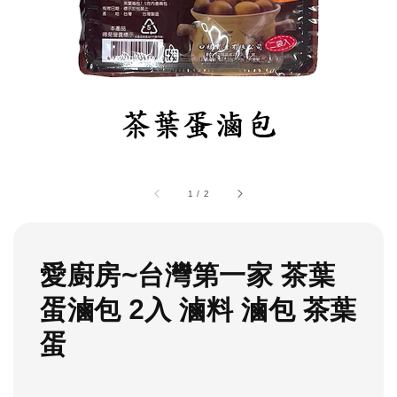
1
/
2
愛廚房~台灣第一家 茶葉
蛋滷包 2入 滷料 滷包 茶葉
蛋