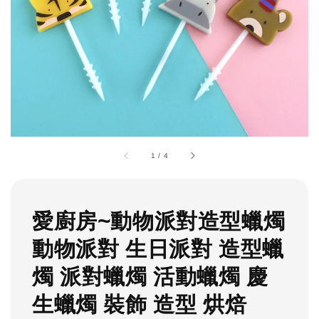
1
/
4
愛廚房~動物派對造型蠟燭
動物派對 生日派對 造型蠟
燭 派對蠟燭 活動蠟燭 慶
生蠟燭 裝飾 造型 烘焙