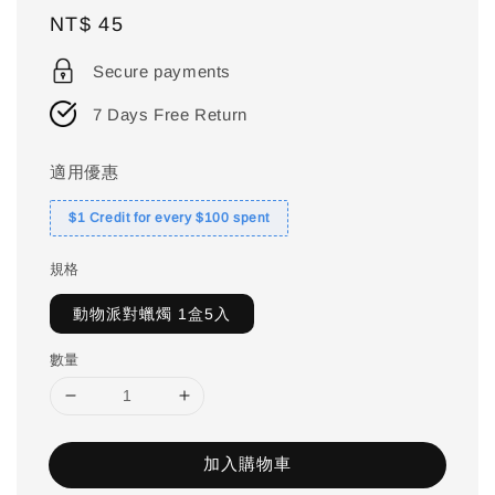
Regular
NT$ 45
price
Secure payments
7 Days Free Return
適用優惠
$1 Credit for every $100 spent
規格
動物派對蠟燭 1盒5入
數量
加入購物車