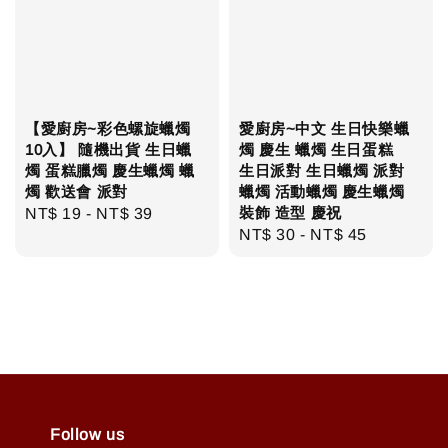
【愛廚房~彩色螺旋蠟燭
愛廚房~中文 生日快樂蠟
10入】 隨機出貨 生日蠟
燭 慶生 蠟燭 生日蛋糕
燭 蛋糕臘燭 慶生蠟燭 蠟
生日派對 生日蠟燭 派對
燭 歡送會 派對
蠟燭 活動蠟燭 慶生蠟燭
裝飾 造型 慶祝
Regular
NT$ 19
-
NT$ 39
Regular
NT$ 30
-
NT$ 45
price
price
Follow us