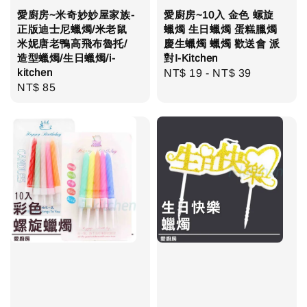
愛廚房~米奇妙妙屋家族-
愛廚房~10入 金色 螺旋
正版迪士尼蠟燭/米老鼠
蠟燭 生日蠟燭 蛋糕臘燭
米妮唐老鴨高飛布魯托/
慶生蠟燭 蠟燭 歡送會 派
造型蠟燭/生日蠟燭/i-
對I-Kitchen
kitchen
Regular
NT$ 19
-
NT$ 39
Regular
NT$ 85
price
price