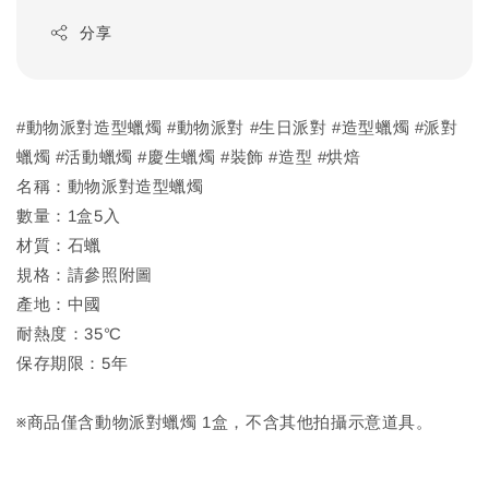
分享
#動物派對造型蠟燭 #動物派對 #生日派對 #造型蠟燭 #派對
蠟燭 #活動蠟燭 #慶生蠟燭 #裝飾 #造型 #烘焙
名稱：動物派對造型蠟燭
數量：1盒5入
材質：石蠟
規格：請參照附圖
產地：中國
耐熱度：35℃
保存期限：5年
※商品僅含動物派對蠟燭 1盒，不含其他拍攝示意道具。