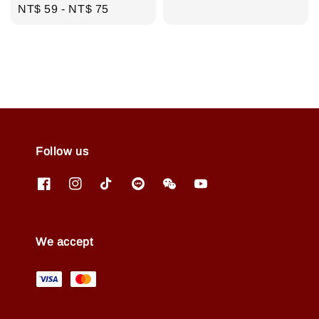
price
Regular
NT$ 59
-
NT$ 75
price
Follow us
We accept