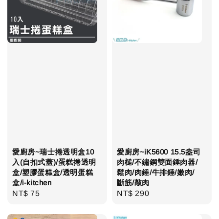
愛廚房~瑞士捲透明盒10
愛廚房~iK5600 15.5盎司
入(自扣式蓋)/蛋糕捲透明
肉槌/不鏽鋼雙面錘肉器/
盒/塑膠蛋糕盒/透明蛋糕
鬆肉/肉錘/牛排錘/嫩肉/
盒/i-kitchen
斷筋/敲肉
Regular
NT$ 75
Regular
NT$ 290
price
price