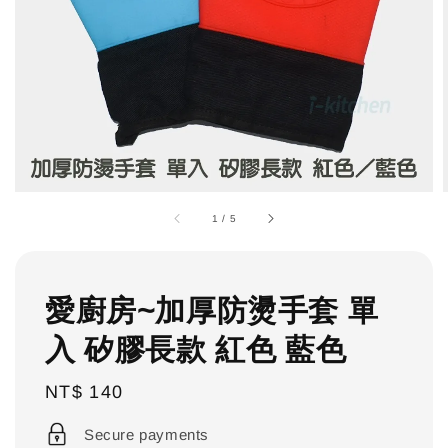
1
/
5
愛廚房~加厚防燙手套 單
入 矽膠長款 紅色 藍色
Regular
NT$ 140
price
Secure payments