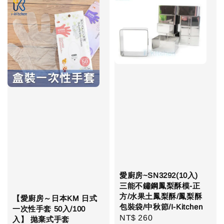
愛廚房~SN3292(10入)
三能不鏽鋼鳳梨酥模-正
方/水果土鳳梨酥/鳳梨酥
【愛廚房～日本KM 日式
包裝袋/中秋節/I-Kitchen
一次性手套 50入/100
Regular
NT$ 260
入】 拋棄式手套