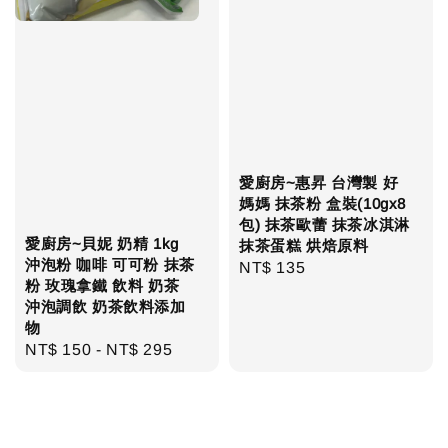
愛廚房~惠昇 台灣製 好
媽媽 抹茶粉 盒裝(10gx8
包) 抹茶歐蕾 抹茶冰淇淋
愛廚房~貝妮 奶精 1kg
抹茶蛋糕 烘焙原料
沖泡粉 咖啡 可可粉 抹茶
Regular
NT$ 135
粉 玫瑰拿鐵 飲料 奶茶
price
沖泡調飲 奶茶飲料添加
物
Regular
NT$ 150
-
NT$ 295
price