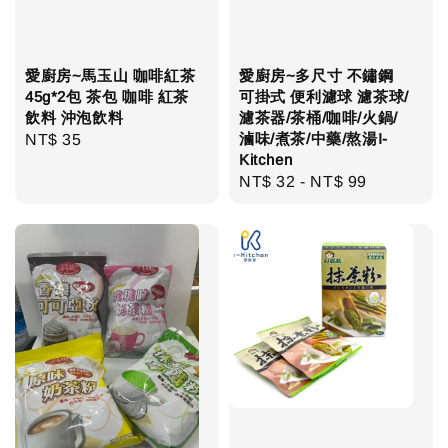
愛廚房~馬玉山 咖啡紅茶
愛廚房~多尺寸 不鏽鋼
45g*2包 茶包 咖啡 紅茶
可掛式 便利濾球 濾茶球/
飲料 沖泡飲料
濾茶器/茶桶/咖啡/火鍋/
滷味/煮茶/中藥/熬湯I-
Regular
NT$ 35
Kitchen
price
Regular
NT$ 32
-
NT$ 99
price