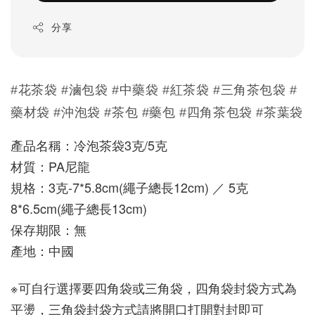
分享
#花茶袋 #滷包袋 #中藥袋 #紅茶袋 #三角茶包袋 #
藥材袋 #沖泡袋 #茶包 #藥包 #四角茶包袋 #
茶葉袋
產品名稱：冷泡茶袋3克/5克
材質：PA尼龍
規格：3克-7*5.8cm
(繩子總長12cm)
 ／ 5克
8*6.5cm(繩子總長13cm)
保存期限：無
產地：中國
※可自行選擇要四角袋或三角袋，四角袋封袋方式為
平燙，三角袋封袋方式請將開口打開對封即可