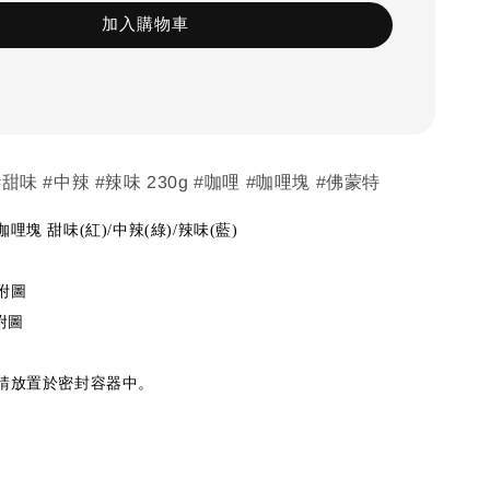
加入購物車
甜味 #中辣 #辣味 230g #咖哩 #咖哩塊 #佛蒙特
塊 甜味(紅)/中辣(綠)/辣味(藍)
附圖
附圖
請放置於密封容器中。