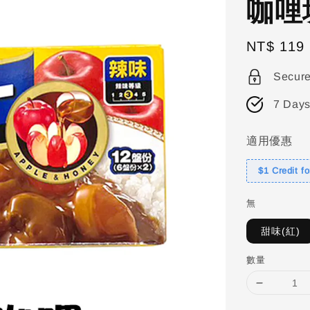
咖哩
Regular
NT$ 119
price
Secur
7 Days
適用優惠
$1 Credit f
無
甜味(紅)
數量