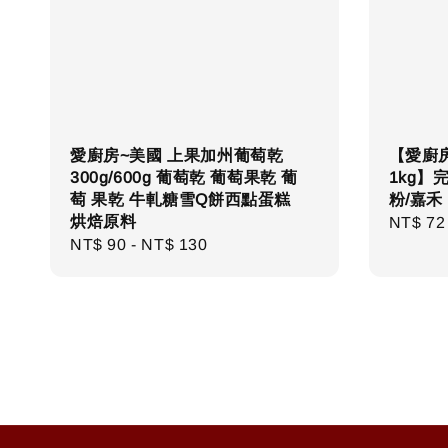
愛廚房~美國 上果加州葡萄乾
【愛廚房
300g/600g 葡萄乾 葡萄果乾 葡
1kg】
萄 果乾 牛軋糖雪Q餅西點蛋糕
粉/嘉禾
烘焙原料
Regula
NT$ 72
Regular
NT$ 90
-
NT$ 130
price
price