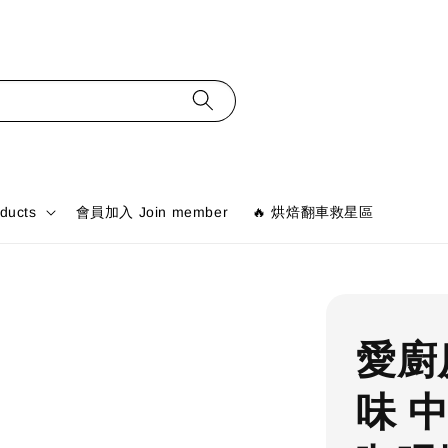
ducts
會員加入 Join member
🔥 烘焙翻車救星區
愛廚
味 中