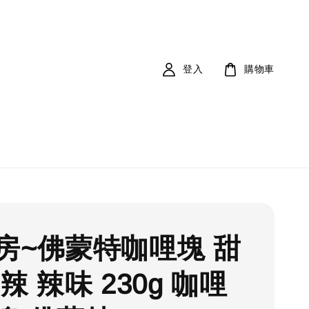
登入
購物車
房~佛蒙特咖哩塊 甜
辣 辣味 230g 咖哩