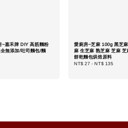
~嘉禾牌 DIY 高筋麵粉
愛廚房~芝麻 100g 黑芝
完全無添加/吐司麵包/麵
麻 生芝麻 熟芝麻 芝麻 
餅乾麵包烘焙原料
r
Regular
NT$ 27
-
NT$ 135
price