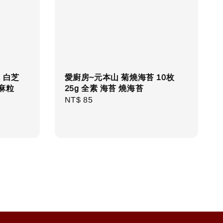
麻 白芝
愛廚房~元本山 菊燒海苔 10枚
芝麻粒
25g 全素 海苔 燒海苔
Regular
NT$ 85
price