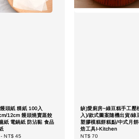
饅頭紙 粿紙 100入
缺)愛廚房~綠豆糕手工壓模
0cm/12cm 饅頭燒賣蒸餃
入)/款式圖案隨機出貨/綠
籠紙 電鍋紙 防沾黏 食品
塑膠模糕餅糕點/中式月餅
紙
焙工具I-Kitchen
r
-
NT$ 45
Regular
NT$ 70