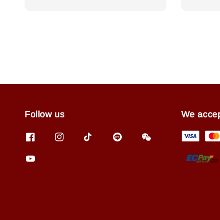
price
Follow us
We acce