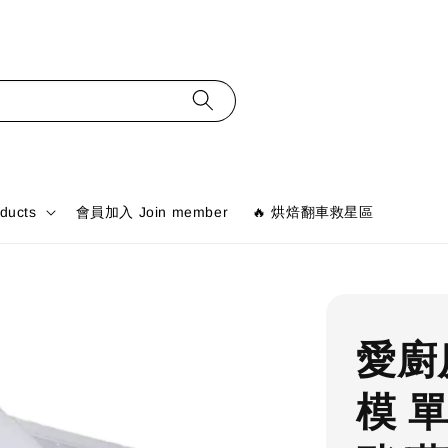
ducts
會員加入 Join member
🔥 烘焙翻車救星區
愛廚
模 