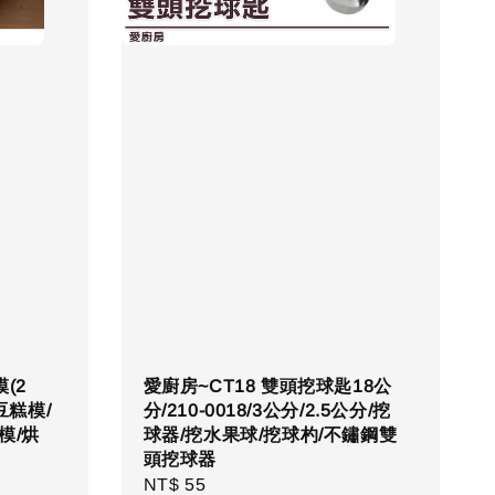
(2
愛廚房~CT18 雙頭挖球匙18公
豆糕模/
分/210-0018/3公分/2.5公分/挖
模/烘
球器/挖水果球/挖球杓/不鏽鋼雙
頭挖球器
Regular
NT$ 55