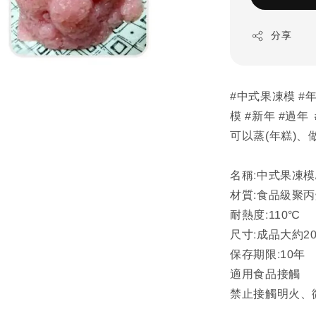
分享
#中式果凍模 #年
模 #新年 #過年
可以蒸(年糕)、
名稱:中式果凍模
材質:食品級聚丙
耐熱度:110℃
尺寸:成品大約20*
保存期限:10年
適用食品接觸
禁止接觸明火、