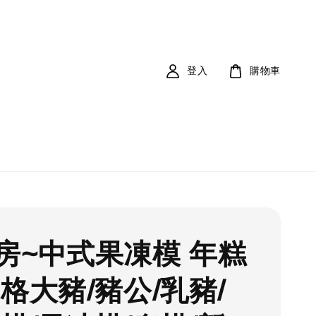
登入
購物車
房~中式果凍模 年糕
單格大豬/豬公/乳豬/