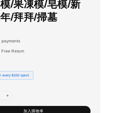
蒸模/果凍模/皂模/新
過年/拜拜/掃墓
e payments
 Free Return
or every $100 spent
加入購物車