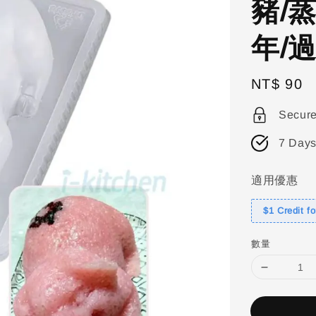
豬/
年/
Regular
NT$ 90
price
Secur
7 Days
適用優惠
$1 Credit f
數量