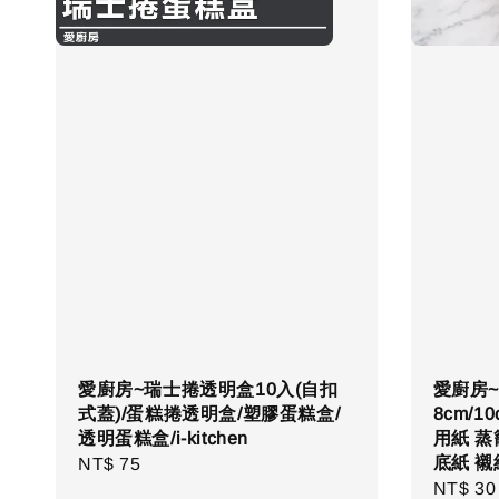
愛廚房~瑞士捲透明盒10入(自扣
愛廚房~
式蓋)/蛋糕捲透明盒/塑膠蛋糕盒/
8cm/1
透明蛋糕盒/i-kitchen
用紙 蒸
底紙 襯
Regular
NT$ 75
Regula
NT$ 30
price