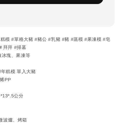
糕模 #單格大豬 #豬公 #乳豬 #豬 #蒸模 #果凍模 #皂
 ＃拜拜 #掃墓
做冰塊、果凍等
/年糕模 單入大豬
烯PP
13*.5公分
微波爐、烤箱