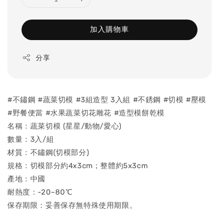
加入購物車
分享
#不鏽鋼 #蔬菜切模 #3組造型 3入組 #不銹鋼 #切模 #壓模
#野餐便當 #水果蔬菜切花雕花 #造型模餅乾模
名稱：蔬菜切模 (星星/動物/愛心)
數量：3入/組
材質：不鏽鋼(切模部分)
規格：切模部分約4x3cm；整體約5x3cm
產地：中國
耐熱度：-20~80℃
保存期限：妥善保存無特殊使用期限。