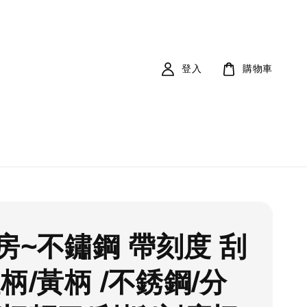
登入
購物車
房~不鏽鋼 帶刻度 刮
柄/黃柄 /不銹鋼/分