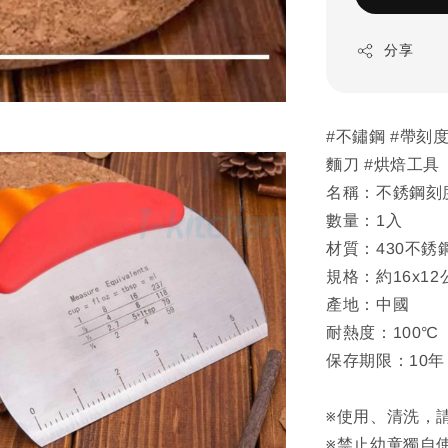
分享
#不鏽鋼 #帶刻度
麵刀 #烘焙工具
名稱：不銹鋼刻度
數量：1入
材質：430不銹
規格：約16x12
產地：中國
耐熱度：100℃
保存期限：10年
※使用、清洗，
※禁止幼童獨自