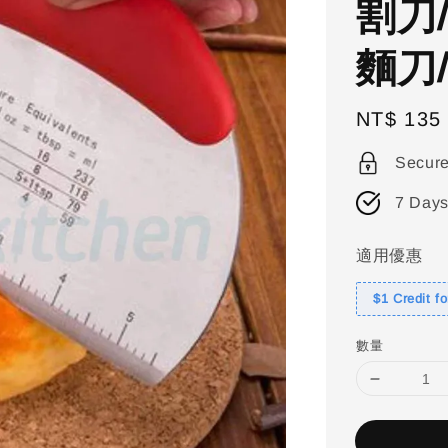
割刀
麵刀
Regular
NT$ 135
price
Secur
7 Days
適用優惠
$1 Credit f
數量