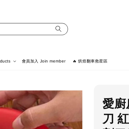
ducts
會員加入 Join member
🔥 烘焙翻車救星區
愛廚
刀 紅