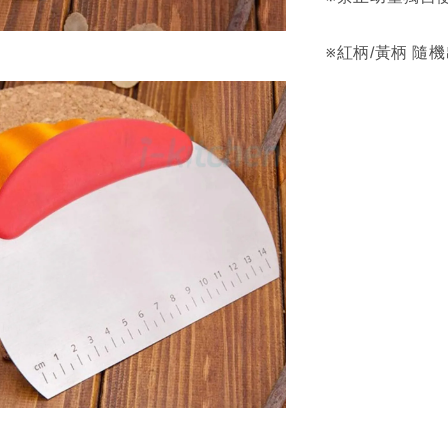
※紅柄/黃柄 