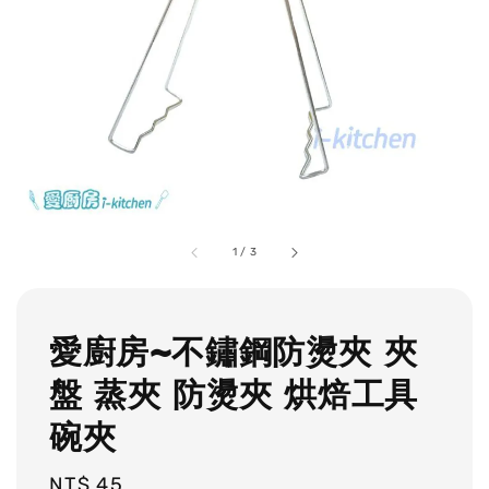
1
/
3
愛廚房~不鏽鋼防燙夾 夾
盤 蒸夾 防燙夾 烘焙工具
碗夾
Regular
NT$ 45