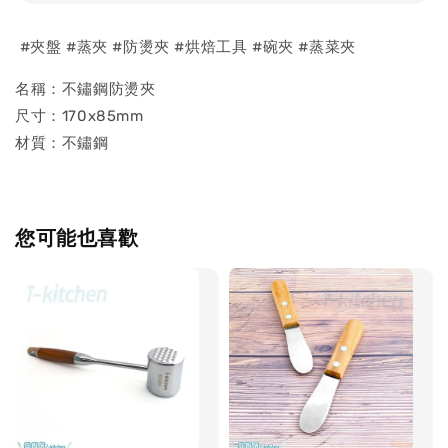
#夾盤 #蒸夾 #防燙夾 #烘焙工具 #碗夾 #蒸菜夾
名稱：不鏽鋼防燙夾
尺寸：170x85mm
材質：不鏽鋼
您可能也喜歡