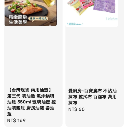
【台灣現貨 兩用油壺】
愛廚房~百寶魔布 不沾油
第三代 噴油瓶 氣炸鍋噴
抹布 擦拭布 百潔布 萬用
油瓶 550ml 玻璃油壺 控
抹布
油噴霧瓶 廚房油罐 醬油
Regular
NT$ 60
瓶
price
Regular
NT$ 169
price