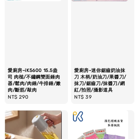
愛廚房~iK5600 15.5盎
愛廚房~迷你鋸齒奶油抹
司 肉槌/不鏽鋼雙面錘肉
刀 木柄/奶油刀/果醬刀/
器/鬆肉/肉錘/牛排錘/嫩
抹刀/鋸齒刀/抹醬刀/網
肉/斷筋/敲肉
紅/拍照/攝影道具
Regular
NT$ 290
Regular
NT$ 39
price
price