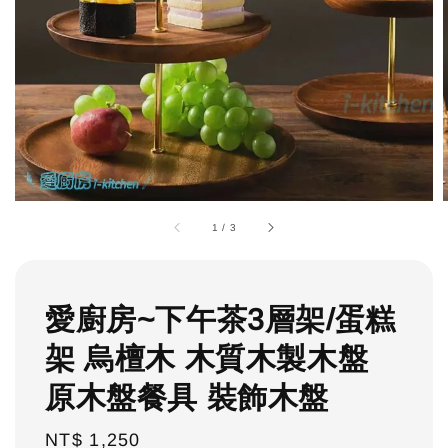
1
/
3
愛廚房~下午茶3層架/蛋糕
架 烏檀木 木質木製木盤
原木盤餐具 裝飾木盤
Regular
NT$ 1,250