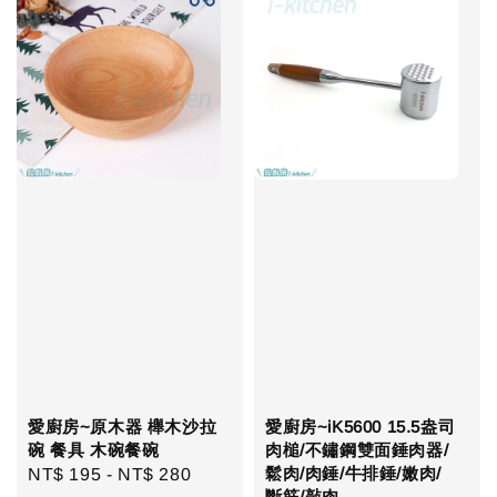
愛廚房~原木器 櫸木沙拉
愛廚房~iK5600 15.5盎司
碗 餐具 木碗餐碗
肉槌/不鏽鋼雙面錘肉器/
鬆肉/肉錘/牛排錘/嫩肉/
Regular
NT$ 195
-
NT$ 280
斷筋/敲肉