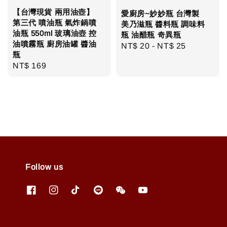
【台灣現貨 兩用油壺】
愛廚房~妙妙瓶 台灣製
第三代 噴油瓶 氣炸鍋噴
美乃滋瓶 醬料瓶 調味料
油瓶 550ml 玻璃油壺 控
瓶 油醋瓶 奇異瓶
油噴霧瓶 廚房油罐 醬油
Regular
NT$ 20
-
NT$ 25
瓶
price
Regular
NT$ 169
price
Follow us