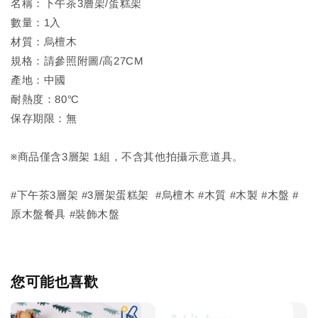
名稱：下午茶3層架/蛋糕架
數量：1入
材質：烏檀木
規格：請參照附圖/高27CM
產地：中國
耐熱度：80℃
保存期限：無
※商品僅含3層架 1組，不含其他拍攝示意道具。
#下午茶3層架 #3層架蛋糕架 #烏檀木 #木質 #木製 #木盤 #
原木盤餐具 #裝飾木盤
您可能也喜歡