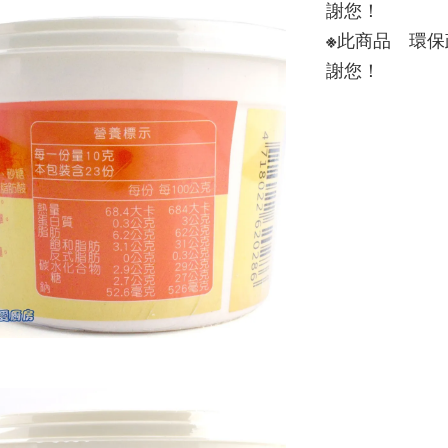
謝您！　
※此商品　環
謝您！