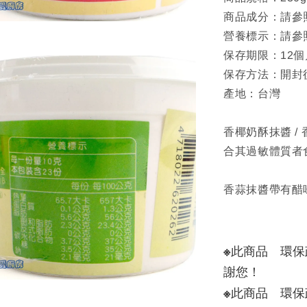
商品成分：請參
營養標示：請參
保存期限：12個
保存方法：開封
產地：台灣
香椰奶酥抹醬 /
合其過敏體質者
香蒜抹醬帶有醋
※此商品　環
謝您！　
※此商品　環