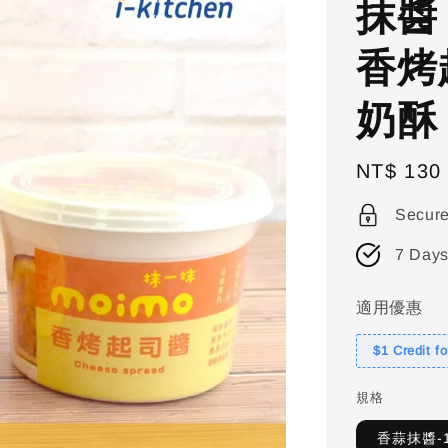
抹醬
香烤
奶酥
Regular
NT$ 130
price
Secur
7 Days
適用優惠
$1 Credit f
規格
香蒜抹醬-1