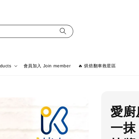
ducts
會員加入 Join member
🔥 烘焙翻車救星區
愛廚
一抹 