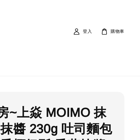
登入
購物車
房~上焱 MOIMO 抹
抹醬 230g 吐司麵包