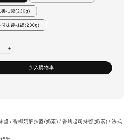
-1罐(230g)
抹醬-1罐(230g)
加入購物車
 / 香椰奶酥抹醬(奶素) / 香烤起司抹醬(奶素) / 法式
±5%