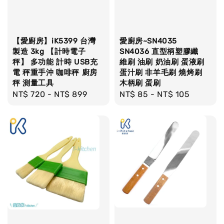
【愛廚房】iK5399 台灣
愛廚房~SN4035
製造 3kg 【計時電子
SN4036 直型柄塑膠纖
秤】 多功能 計時 USB充
維刷 油刷 奶油刷 蛋液刷
電 秤重手沖 咖啡秤 廚房
蛋汁刷 非羊毛刷 燒烤刷
秤 測量工具
木柄刷 蛋刷
Regular
NT$ 720
-
NT$ 899
Regular
NT$ 85
-
NT$ 105
price
price