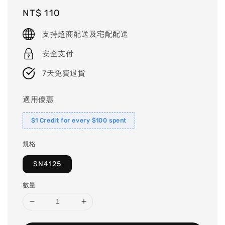
Regular
NT$ 110
price
支持超商配送及宅配配送
安全支付
7天免費退貨
適用優惠
$1 Credit for every $100 spent
規格
SN4125
數量