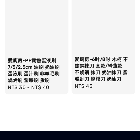
愛廚房~6吋/8吋 木柄 不
愛廚房~PP耐熱蛋液刷
鏽鋼抹刀 直款/彎曲款
7/5/2.5cm 油刷 奶油刷
不銹鋼 抹刀 奶油抹刀 蛋
蛋液刷 蛋汁刷 非羊毛刷
糕刮刀 脫模刀 奶油刀
燒烤刷 塑膠刷 蛋刷
Regular
NT$ 45
Regular
NT$ 30
-
NT$ 40
price
price