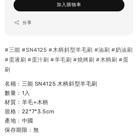
加入購物車
分享
#三能 #SN4125 #木柄斜型羊毛刷 #油刷 #奶油刷
#蛋液刷 #蛋汁刷 #羊毛刷 #燒烤刷 #木柄刷 #蛋
刷
名稱：三能 SN4125 木柄斜型羊毛刷
數量：1入
材質：羊毛+木柄
規格：22*7*3.5cm
產地：中國
保存期限：無