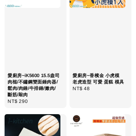
愛廚房~iK5600 15.5盎司
愛廚房~香檳金 小虎模
肉槌/不鏽鋼雙面錘肉器/
老虎造型 可愛 蛋糕 模具
鬆肉/肉錘/牛排錘/嫩肉/
Regular
NT$ 48
斷筋/敲肉
price
Regular
NT$ 290
price