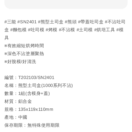
#三能 #SN2401 #熊型土司盒 #熊頭 #帶蓋吐司盒 #不沾吐司
盒 #麵包模 #吐司模 #烤模 #不沾模 #土司模 #烘培工具 #模
具
※有效縮短烘烤時間
※深色不沾塗層聚熱
※好脫模/好清洗
編號：T202103/SN2401
名稱：熊型土司盒(1000系列不沾)
數量：1組(含模身+蓋)
材質：鋁合金
規格：135x119x110mm
產地：中國
保存期限：無特殊使用期限