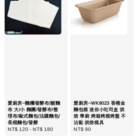
愛廚房~麵糰發酵布/醒麵
愛廚房~WK9023 香檳金
布 大/小 麵團/發酵布/整
麵包模 迷你小吐司盒 烘
理布/歐式麵包/法國麵包/
焙 學廚 烤箱烤模烤盤 不
長棍麵包/發酵
沾黏 烘焙模具
Regular
NT$ 120
-
NT$ 180
Regular
NT$ 90
price
price