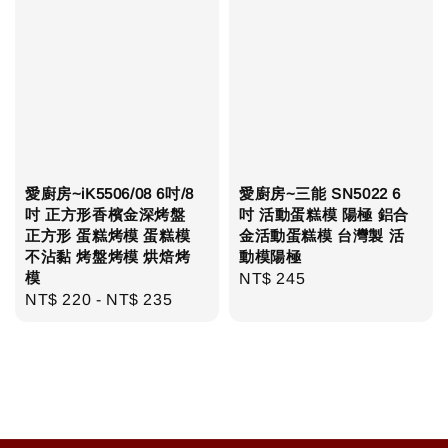
愛廚房~iK5506/08 6吋/8
愛廚房~三能 SN5022 6
吋 正方形香檳金深烤盤
吋 活動蛋糕模 陽極 鋁合
正方形 蛋糕烤模 蛋糕模
金活動蛋糕模 台灣製 活
不沾黏 烤盤烤模 烘焙烤
動模陽極
模
Regular
NT$ 245
Regular
NT$ 220
-
NT$ 235
price
price