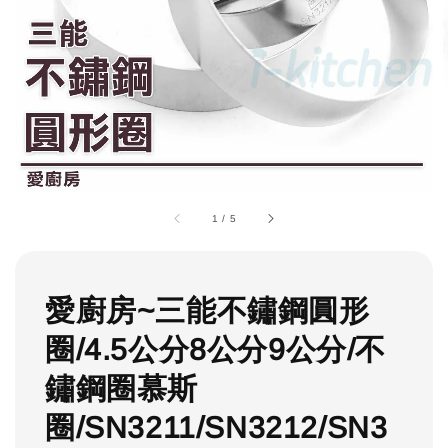
1
/
5
愛廚房~三能不鏽鋼圓形
圈/4.5公分8公分9公分/不
鏽鋼圈慕斯
圈/SN3211/SN3212/SN3