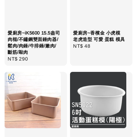
愛廚房~iK5600 15.5盎司
愛廚房~香檳金 小虎模
肉槌/不鏽鋼雙面錘肉器/
老虎造型 可愛 蛋糕 模具
鬆肉/肉錘/牛排錘/嫩肉/
Regular
NT$ 48
斷筋/敲肉
price
Regular
NT$ 290
price