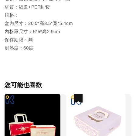
材質：紙漿+PET封套
規格：
盒內尺寸：20.5*高3.5*寬*5.4cm
內格單尺寸：5*5*高2.9cm
保存期限：無
耐熱度：60度
您可能也喜歡
優惠