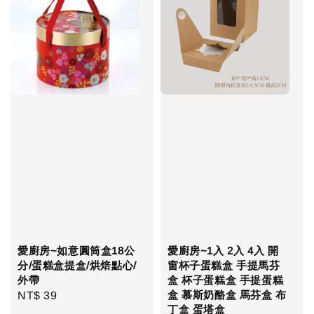
愛廚房~如意圓筒盒18公
愛廚房~1入 2入 4入 開
分/蛋糕盒提盒/烘焙點心/
窗杯子蛋糕盒 手提馬芬
外帶
盒 杯子蛋糕盒 手提蛋糕
盒 慕斯奶酪盒 馬芬盒 布
Regular
NT$ 39
丁盒 蛋塔盒
price